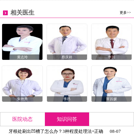
相关医生
更多>>
黄志玲
蔡庆祥
李川
朱艳秀
李昂
覃园媛
医院动态
知识问答
牙根处刷出凹槽了怎么办？3种程度处理法+正确
08-07