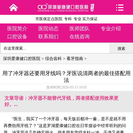
市医保定点医院 专科 专业 实力保证
医院简介
医院动态
医师团队
专业介绍
口腔设备
联系我们
在线咨询
搜索
深圳爱康健口腔医院
>
综合齿科
>
看牙指南
>
用了冲牙器还要用牙线吗？牙医说清两者的最佳搭配用
法
发布时间:2026-05-11 16:01
文章导读：冲牙器不能替代牙线，两者搭配使用效果更
好。...
“医生，我买了一个冲牙器，每天饭后都冲一遍，是不是就不用
再费劲用牙线了？”这是罗湖爱康健口腔在日常接诊中经常听到的问
题。冲牙器这几年确实很火，很多朋友觉得水柱一冲，干净又省事。