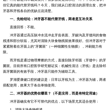
但它真的能代替牙线吗？今天，我们就从口腔清洁的原理出发，把冲
牙器和牙线各自的优缺点说清楚。
一、先给结论：冲牙器不能代替牙线，两者是互补关系
直接回答：不能。
冲牙器通过高压脉冲水流冲走牙齿表面、牙龈沟及牙缝间的食物
残渣和部分软垢，尤其对清除大块食物残留效果很好。但冲牙器对于
紧紧附着在牙面上的“牙菌斑”（一种细菌性生物膜），冲刷能力有
限。
而牙线是通过物理摩擦的方式，直接刮除牙邻面（牙缝中）的牙
菌斑。目前所有口腔医学研究都证实：机械性清洁（牙线）是去除邻
面牙菌斑的有效手段，冲牙器只能作为辅助工具。
罗湖爱康健口腔的建议是：日常以牙线为主，冲牙器为辅，两者
搭配使用，效果大于各自单独使用。
二、冲牙器的优势在哪里？（不是没用，而是有特定用途）
冲牙器确实有它不可替代的优点，以下场景尤其适合使用：
1、清除大块食物残渣