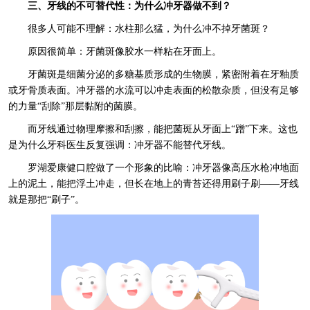
三、牙线的不可替代性：为什么冲牙器做不到？
很多人可能不理解：水柱那么猛，为什么冲不掉牙菌斑？
原因很简单：牙菌斑像胶水一样粘在牙面上。
牙菌斑是细菌分泌的多糖基质形成的生物膜，紧密附着在牙釉质
或牙骨质表面。冲牙器的水流可以冲走表面的松散杂质，但没有足够
的力量“刮除”那层黏附的菌膜。
而牙线通过物理摩擦和刮擦，能把菌斑从牙面上“蹭”下来。这也
是为什么牙科医生反复强调：冲牙器不能替代牙线。
罗湖爱康健口腔做了一个形象的比喻：冲牙器像高压水枪冲地面
上的泥土，能把浮土冲走，但长在地上的青苔还得用刷子刷——牙线
就是那把“刷子”。