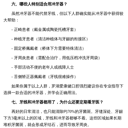
六、哪些人特别适合用冲牙器？
虽然冲牙器不能代替牙线，但以下人群确实能从冲牙器中获得较
大帮助：
- 正畸患者（戴金属或陶瓷托槽牙套）
- 种植牙患者（清洁种植体与牙龈的衔接区）
- 固定桥佩戴者（桥体下方需要特殊清洁）
- 牙周炎患者（需配合治疗，用低压档冲洗牙周袋）
- 手部活动不便的老年人或残障人士
- 舌侧矫正器佩戴者（牙线很难操作）
如果你属于以上人群，罗湖爱康健口腔强烈建议你在专业指导下
选择一款合适的冲牙器，并学会正确用法。
七、牙线和冲牙器都用了，为什么还要定期看牙医？
再好的日常清洁，也只能清除约70%的牙菌斑。牙缝深处、牙龈
下方3毫米以上的区域，牙线和冲牙器都够不着。这些区域如果长期
堆积牙菌斑，就会形成牙结石，进而导致牙周炎。