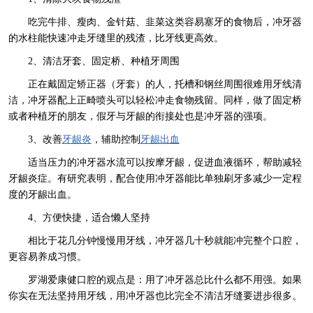
吃完牛排、瘦肉、金针菇、韭菜这类容易塞牙的食物后，冲牙器
的水柱能快速冲走牙缝里的残渣，比牙线更高效。
2、清洁牙套、固定桥、种植牙周围
正在戴固定矫正器（牙套）的人，托槽和钢丝周围很难用牙线清
洁，冲牙器配上正畸喷头可以轻松冲走食物残留。同样，做了固定桥
或者种植牙的朋友，假牙与牙龈的衔接处也是冲牙器的强项。
3、改善
牙龈炎
，辅助控制
牙龈出血
适当压力的冲牙器水流可以按摩牙龈，促进血液循环，帮助减轻
牙龈炎症。有研究表明，配合使用冲牙器能比单独刷牙多减少一定程
度的牙龈出血。
4、方便快捷，适合懒人坚持
相比于花几分钟慢慢用牙线，冲牙器几十秒就能冲完整个口腔，
更容易养成习惯。
罗湖爱康健口腔的观点是：用了冲牙器总比什么都不用强。如果
你实在无法坚持用牙线，用冲牙器也比完全不清洁牙缝要进步很多。