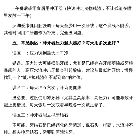
- 午餐后或零食后用冲牙器（快速冲走食物残渣，不让残渣在嘴
里发酵一下午）
罗湖爱康健口腔强调：每天至少用一次牙线，这个底线不能丢。
其他时间用冲牙器作为补充，完全没问题。
五、常见误区：冲牙器压力越大越好？每天用多次更好？
误区一：压力调到最大才干净
错误。压力过大可能损伤牙龈，尤其是已经存在牙龈萎缩或牙根
暴露的人，高压水流冲击牙根会引起酸痛。建议从最低档开始，慢慢
找到一个“能冲掉残渣但不感到痛”的档位。
误区二：每天冲五六次，牙齿更健康
没必要。过度使用冲牙器（尤其是高频率、高压力）可能导致牙
龈上皮磨损。每天饭后一次或者早晚各一次就足够了。
误区三：冲牙器能去掉牙结石
不可能。牙结石是已经钙化的牙菌斑，像石头一样硬，水流冲不
掉。想去掉牙结石，需要到医院洗牙。