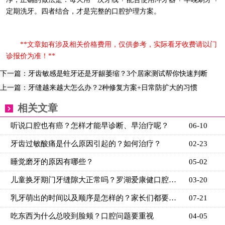
定期洗牙。四者结合，才是完整的口腔护理方案。
**文章如有涉及相关价格费用，仅供参考，实际看牙收费请以门
诊报价为准！**
下一篇：牙齿敏感是蛀牙还是牙龈萎缩？3个居家测试帮你快速判断
上一篇：牙缝越来越大怎么办？2种修复方案+日常防扩大的习惯
相关文章
听说口腔也有癌？怎样才能早诊断、早治疗呢？
06-10
牙齿过敏酸痛是什么原因引起的？如何治疗？
02-23
睡觉磨牙的原因有哪些？
05-02
儿童换牙期门牙缝隙大正常吗？罗湖爱康健口腔生理性间
03-20
乳牙萌出的时间以及顺序是怎样的？家长们都要看看
07-21
吃东西为什么总咬到脸颊？口腔问题要重视
04-05