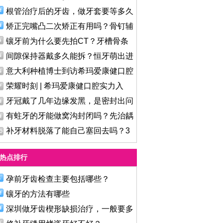
根管治疗后的牙齿，做牙套要等多久
矫正完嘴凸二次矫正有用吗？骨钉辅
镶牙前为什么要先拍CT？牙槽骨条
件
间隙保持器戴多久能拆？恒牙萌出进
意大利种植博士到访希玛爱康健口腔
荣耀时刻 | 希玛爱康健口腔实力入
牙冠戴了几年边缘发黑，是密封出问
有蛀牙的牙能做窝沟封闭吗？先治龋
补牙材料脱落了能自己塞回去吗？3
热点排行
孕前牙齿检查主要包括哪些？
镶牙的方法有哪些
深圳做牙齿楔形缺损治疗，一般要多