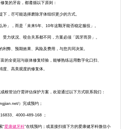
要修复的牙齿，都遵循以下原则：
提下，尽可能选择磨除牙体组织更少的方式。
么补」，而是「未来5年、10年这颗牙能否稳定服役」。
、受力状况、咬合关系都不同，方案必须「因牙而异」。
的利弊、预期效果、风险及费用，与您共同决策。
丰富的全瓷冠与嵌体修复经验，能够熟练运用数字化口扫、
高精度、高美观度的修复体。
完成根管治疗需评估保护方案，欢迎通过以下方式联系我们：
jian.net/）完成预约；
33、4000-489-168 ；
索“
爱康健牙科
”在线预约；或直接扫描下方的爱康健牙科微信小