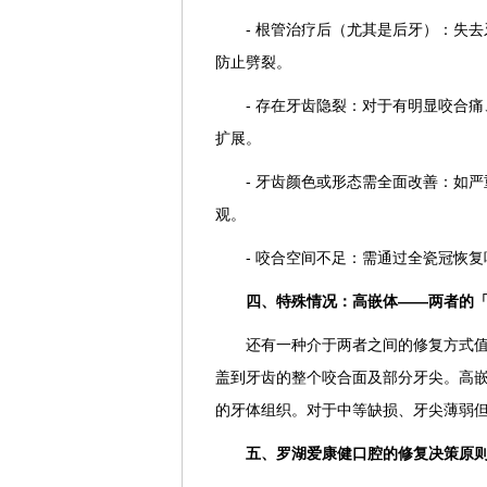
- 根管治疗后（尤其是后牙）：失
防止劈裂。
- 存在牙齿隐裂：对于有明显咬合
扩展。
- 牙齿颜色或形态需全面改善：如
观。
- 咬合空间不足：需通过全瓷冠恢
四、特殊情况：高嵌体——两者的
还有一种介于两者之间的修复方式
盖到牙齿的整个咬合面及部分牙尖。高
的牙体组织。对于中等缺损、牙尖薄弱
五、罗湖爱康健口腔的修复决策原