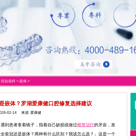
>
综合齿科
>
嵌体
>
是嵌体？罗湖爱康健口腔修复选择建议
026-02-14 来源:
爱康健
常遇到患者拿着镜子，指着自己缺损或做过
根管治疗
的牙齿，发
做全瓷冠还是嵌体？两种有什么区别？我该怎么选？」这是一个