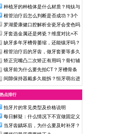
种植牙的种植体是什么材质？纯钛与
根管治疗后怎么判断是否成功？3个
罗湖爱康健口腔解析全瓷牙会变色吗
牙套选金属还是烤瓷？维度对比+不
缺牙多年牙槽骨萎缩，还能镶牙吗？
根管治疗后的牙齿，做牙套要等多久
矫正完嘴凸二次矫正有用吗？骨钉辅
镶牙前为什么要先拍CT？牙槽骨条
件
间隙保持器戴多久能拆？恒牙萌出进
热点排行
拍牙片的常见类型及价格说明
每日解疑：什么情况下不宜做固定义
当牙齿龋坏后，为什么要及时补牙？