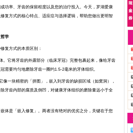
期成功率、牙齿的保留程度以及您的治疗投入。今天，罗湖爱康
流修复方式的核心特点、适应症与选择逻辑，帮助您做出更明智
复哲学
种修复方式的本质区别：
复体。它将牙齿的外露部分（临床牙冠）完整包裹起来，像给牙齿
冠需要均匀地磨除牙齿一圈约1.5-2毫米的牙体组织。
。它像一块精密的「拼图」，嵌入到牙齿的缺损区域（如窝洞），
去除牙齿内部的腐质及倒凹，对健康牙体组织的磨除量远小于全
，嵌体是「嵌入修复」。两者没有绝对的优劣之分，关键在于您