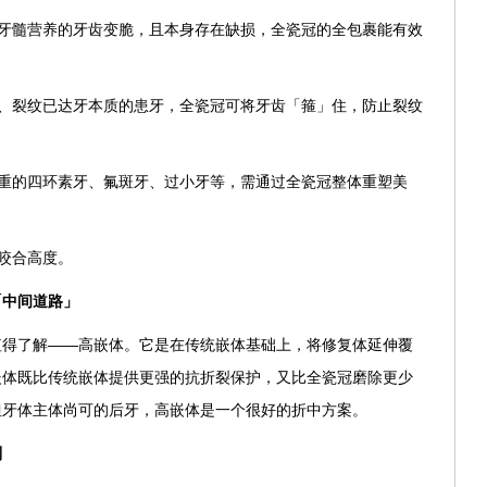
去牙髓营养的牙齿变脆，且本身存在缺损，全瓷冠的全包裹能有效
痛、裂纹已达牙本质的患牙，全瓷冠可将牙齿「箍」住，防止裂纹
严重的四环素牙、氟斑牙、过小牙等，需通过全瓷冠整体重塑美
复咬合高度。
「中间道路」
值得了解——高嵌体。它是在传统嵌体基础上，将修复体延伸覆
嵌体既比传统嵌体提供更强的抗折裂保护，又比全瓷冠磨除更少
但牙体主体尚可的后牙，高嵌体是一个很好的折中方案。
则