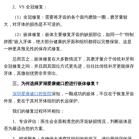
2、VS 全冠修复：
（1）全冠修复：需要将牙齿的各个面均磨除一圈，磨牙量较
大，对牙体的损伤是不可逆的。
（2）嵌体修复：嵌体主要修复牙齿的缺损部位，如同一个“特制
拼图”嵌入牙体，绝大部分健康的牙面和组织都得以完整保留。这是
一种更具预见性的保存式修复。
总而言之，嵌体修复在大多数情况下，其磨牙量介于传统补牙和
全冠修复之间，并且因其固位方式更先进，往往比传统补牙更能保存
牙体，其微创优势非常突出。
三、为何选择罗湖爱康健口腔进行嵌体修复？
深圳爱康健口腔医院
深知，一颗成功的嵌体，不仅在于恢复牙齿
外形，更在于其对牙体组织的长远保护。
我们的修复过程环环相扣：
1、专业评估：医生会全面检查您的牙齿缺损情况，判断嵌体是
否为最适合您的方案。
2、精准预备：在确保去净腐坏组织的前提下，进行最保守的牙