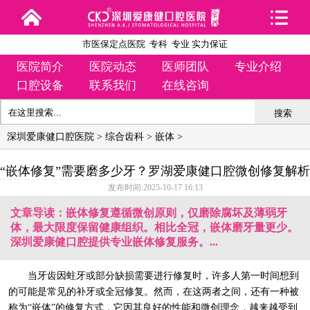
市医保定点医院 专科 专业 实力保证
医院简介
医院动态
医师团队
专业介绍
口腔设备
联系我们
在线咨询
搜索
深圳爱康健口腔医院
>
综合齿科
>
嵌体
>
“嵌体修复”需要磨多少牙？罗湖爱康健口腔微创修复解析
发布时间:2025-10-17 16:13
文章导读：嵌体修复遵循微创原则，仅磨除腐坏及薄弱牙
体，最大限度保留健康组织。相比全冠，嵌体磨牙量更少。
深圳爱康健口腔提供专业嵌体修复服务。...
当牙齿因蛀牙或部分缺损需要进行修复时，许多人第一时间想到
的可能是常见的补牙或全冠修复。然而，在这两者之间，还有一种被
称为“嵌体”的修复方式，它因其良好的性能和微创理念，越来越受到