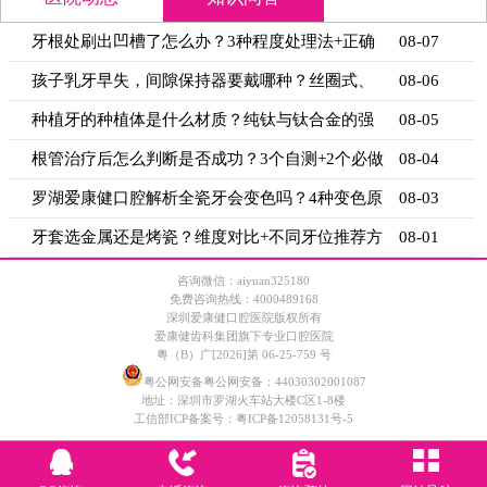
牙根处刷出凹槽了怎么办？3种程度处理法+正确
08-07
刷牙姿势
孩子乳牙早失，间隙保持器要戴哪种？丝圈式、
08-06
舌弓式、
种植牙的种植体是什么材质？纯钛与钛合金的强
08-05
度与生物
根管治疗后怎么判断是否成功？3个自测+2个必做
08-04
检查
罗湖爱康健口腔解析全瓷牙会变色吗？4种变色原
08-03
因+5个
牙套选金属还是烤瓷？维度对比+不同牙位推荐方
08-01
案
咨询微信：aiyuan325180
免费咨询热线：4000489168
深圳爱康健口腔医院版权所有
爱康健齿科集团旗下专业口腔医院
粤（B）广[2026]第 06-25-759 号
粤公网安备粤公网安备：44030302001087
地址：深圳市罗湖火车站大楼C区1-8楼
工信部ICP备案号：
粤ICP备12058131号-5