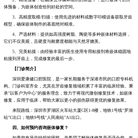
体预备，为嵌体创造恰到好处的空间。
3、高精度取模/扫描：使用先进的材料或数字印模设备获取牙齿
模型，确保嵌体制作的基底绝对精准。
4、严选材料：提供如高强度树脂、陶瓷等多种嵌体材料选择，
它们不仅美观，且硬度与耐磨度都能与天然牙媲美。
5、完美粘接：由经验丰富的医生使用专用粘接剂将嵌体稳固地
粘接到牙齿上，完成修复的最后一步。
【门诊简介】
深圳爱康健口腔医院，是一家长期服务于深港市民的口腔专科机
构。门诊科室齐全，尤其在牙齿修复领域积累了丰富的临床经验。秉
承“以客户为中心”的服务理念，致力于将现代微创修复技术，如嵌体
修复，应用于临床，帮助大家以更小的损伤获得更优的修复效果。
来院路线：深圳市罗湖区火车站大厦C区1-8楼，地铁1号线“罗湖
站”C出口；地铁9号线“人民南站”A1出口。
四、如何预约咨询嵌体修复？
如果您有牙齿缺损的困扰，并希望了解嵌体修复是否适合您，欢