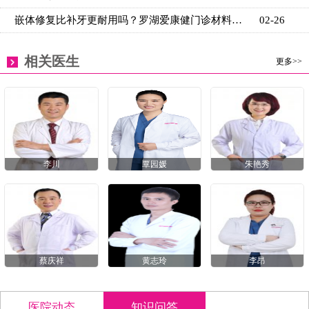
嵌体修复比补牙更耐用吗？罗湖爱康健门诊材料对比
02-26
相关医生
更多>>
李川
覃园媛
朱艳秀
蔡庆祥
黄志玲
李昂
医院动态
知识问答