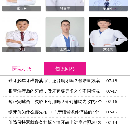
李红枝
熊国平
梁东生
李川
王武艺
尹泓博
医院动态
知识问答
缺牙多年牙槽骨萎缩，还能镶牙吗？骨增量方案
07-18
+适用条
根管治疗后的牙齿，做牙套要等多久？不同情况
07-17
的等待时
矫正完嘴凸二次矫正有用吗？骨钉辅助内收的3个
07-16
关键条
镶牙前为什么要先拍CT？牙槽骨条件评估的3个
07-15
关键指标
间隙保持器戴多久能拆？恒牙萌出进度对照表+复
07-14