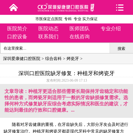
市医保定点医院 专科 专业 实力保证
医院简介
医院动态
医师团队
专业介绍
口腔设备
联系我们
在线咨询
搜索
深圳爱康健口腔医院
>
综合齿科
>
烤瓷牙
>
深圳口腔医院缺牙修复：种植牙和烤瓷牙
发布时间:2023-06-09 17:13
文章导读：种植牙更适合那些需要长期保持牙齿稳定和功能
性的患者，而烤瓷牙则适用于一般的牙齿缺损修复需求。选
择何种方式修复缺牙应综合考虑实际情况和医生的建议，才
能达到最佳的疗效和口腔健康。...
随着对牙齿健康的重视，在牙齿缺失后，大部分牙友会及时进行
缺牙修复治疗。种植牙和烤瓷牙都是现代牙科中常见的缺牙修复方