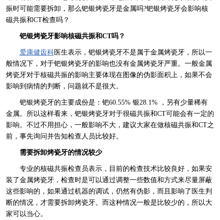
振时可能需要拆卸，那么
钯银烤瓷牙
是金属吗?钯银烤瓷牙会影响核
磁共振和CT检查吗？
钯银烤瓷牙影响核磁共振和CT吗？
爱康健齿科
医生表示，钯银烤瓷牙不是属于金属烤瓷牙，所以一
般情况下，对于钯银烤瓷牙的影响也没有金属烤瓷牙严重。一般金属
烤瓷牙对于核磁共振的影响主要体现在图像的伪影面积上，如果不会
影响到病情的判断，问题就不是很大。
钯银烤瓷牙的主要成份是：钯60.55% 银28.1% ，另有少量稀有
金属。所以这样看来，钯银烤瓷牙对于很磁共振和CT可能会有一定的
影响。不过不用担心，一般影响不大，建议大家在做核磁共振和CT之
前，事先询问并告知检查人员比较好。
需要拆卸烤瓷牙的情况较少
专业的核磁共振检查员表示，目前的检查技术比较良好，如果安
装了金属烤瓷牙，检查时是可以通过调整一些数值和方式来尽量屏蔽
这些影响的，如果通过机器的调试，仍然有伪影，而且影响了医生判
断的情况，才需要拆卸烤瓷牙。而这种情况一般是比较少的，所以大
家可以当心。