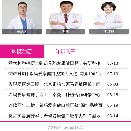
王武艺
李川
李红枝
医院动态
知识问答
缺牙多年牙槽骨萎缩，还能镶牙吗？骨增量方案
07-18
+适用条
根管治疗后的牙齿，做牙套要等多久？不同情况
07-17
的等待时
矫正完嘴凸二次矫正有用吗？骨钉辅助内收的3个
07-16
关键条
镶牙前为什么要先拍CT？牙槽骨条件评估的3个
07-15
关键指标
间隙保持器戴多久能拆？恒牙萌出进度对照表+复
07-14
诊时间
意大利种植博士到访希玛爱康健口腔，共研种植
07-13
技术新思
咨询微信：aiyuan325180