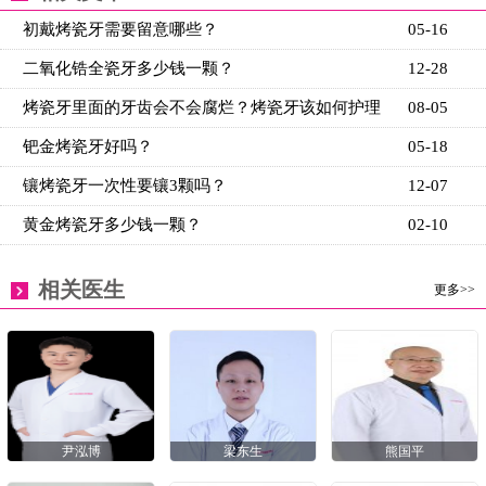
初戴烤瓷牙需要留意哪些？
05-16
二氧化锆全瓷牙多少钱一颗？
12-28
烤瓷牙里面的牙齿会不会腐烂？烤瓷牙该如何护理
08-05
钯金烤瓷牙好吗？
05-18
镶烤瓷牙一次性要镶3颗吗？
12-07
黄金烤瓷牙多少钱一颗？
02-10
相关医生
更多>>
尹泓博
梁东生
熊国平