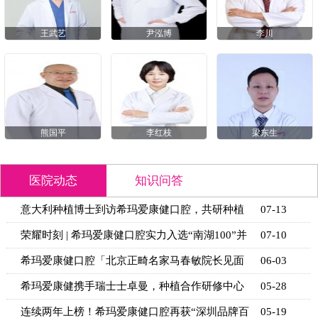
王武艺
尹泓博
李川
熊国平
李红枝
梁东生
医院动态
知识问答
意大利种植博士到访希玛爱康健口腔，共研种植
07-13
技术新思
荣耀时刻 | 希玛爱康健口腔实力入选“南湖100”并
07-10
获官
希玛爱康健口腔「北京正畸名家马春敏院长见面
06-03
日」活动
希玛爱康健携手瑞士士卓曼，种植合作研修中心
05-28
揭牌
连续两年上榜！希玛爱康健口腔再获“深圳品牌百
05-19