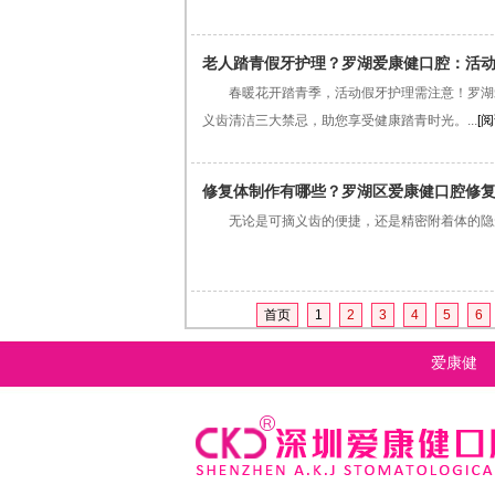
老人踏青假牙护理？罗湖爱康健口腔：活动
春暖花开踏青季，活动假牙护理需注意！罗湖爱
义齿清洁三大禁忌，助您享受健康踏青时光。...
[
修复体制作有哪些？罗湖区爱康健口腔修
无论是可摘义齿的便捷，还是精密附着体的隐形美
首页
1
2
3
4
5
6
爱康健