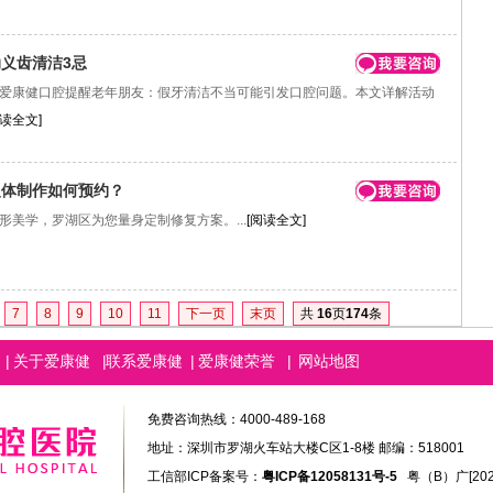
义齿清洁3忌
康健口腔提醒老年朋友：假牙清洁不当可能引发口腔问题。本文详解活动
阅读全文]
复体制作如何预约？
学，罗湖区为您量身定制修复方案。...
[阅读全文]
7
8
9
10
11
下一页
末页
共
16
页
174
条
|
关于爱康健
|
联系爱康健
|
爱康健荣誉
|
网站地图
免费咨询热线：4000-489-168
地址：深圳市罗湖火车站大楼C区1-8楼 邮编：518001
工信部ICP备案号：
粤ICP备12058131号-5
粤（B）广[2026]