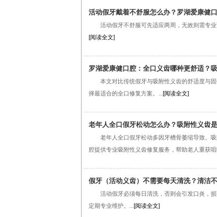
活动假牙戴着不舒服怎么办？罗湖爱康健口
活动假牙不舒服可先适应两周，无效则需专业调整
[阅读全文]
罗湖爱康健口腔：全口义齿哪种更舒适？吸
本文对比传统假牙与吸附性义齿的舒适度与固位
择最适合的全口修复方案。...
[阅读全文]
老年人全口假牙松动怎么办？吸附性义齿
老年人全口假牙松动多因牙槽骨萎缩导致。吸附
腔提供专业吸附性义齿修复服务，帮助老人重获咀嚼
假牙（活动义齿）不需要每天清洗？清洁
活动假牙必须每日清洗，否则会引发口炎，损害
定期专业维护。...
[阅读全文]