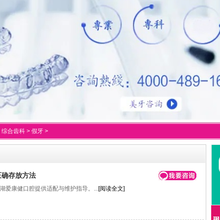
>
综合齿科
>
假牙
>
正确存放方法
康健口腔提供适配与维护指导。...
[阅读全文]