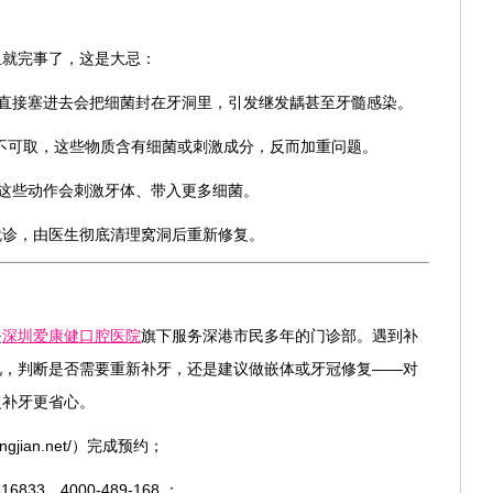
里就完事了，这是大忌：
，直接塞进去会把细菌封在牙洞里，引发继发龋甚至牙髓感染。
同样不可取，这些物质含有细菌或刺激成分，反而加重问题。
，这些动作会刺激牙体、带入更多细菌。
就诊，由医生彻底清理窝洞后重新修复。
是
深圳爱康健口腔医院
旗下服务深港市民多年的门诊部。遇到补
况，判断是否需要重新补牙，还是建议做嵌体或牙冠修复——对
复补牙更省心。
jian.net/）完成预约；
33、4000-489-168 ；