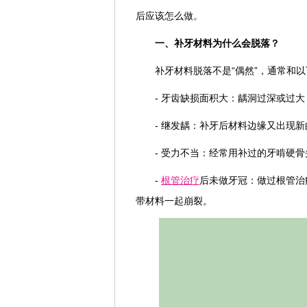
后应该怎么做。
一、补牙材料为什么会脱落？
补牙材料脱落不是“偶然”，通常和
- 牙齿缺损面积大：龋洞过深或过
- 继发龋：补牙后材料边缘又出现
- 受力不当：经常用补过的牙啃硬
-
根管治疗
后未做牙冠：做过根管治
带材料一起崩裂。