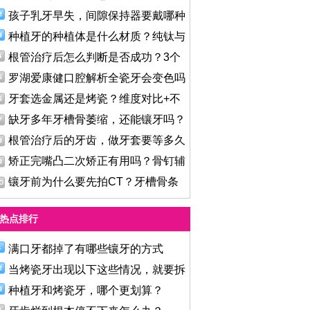
孩子乳牙早失，间隙保持器要戴哪种
种植牙的种植体是什么材质？纯钛与
根管治疗后怎么判断是否成功？3个
罗湖爱康健口腔解析全瓷牙会变色吗
牙套选金属还是烤瓷？维度对比+不
缺牙多年牙槽骨萎缩，还能镶牙吗？
根管治疗后的牙齿，做牙套要等多久
矫正完嘴凸二次矫正有用吗？骨钉辅
镶牙前为什么要先拍CT？牙槽骨条
件
热点排行
满口牙都掉了有哪些镶牙的方式
当烤瓷牙出现以下这些情况，就要拆
种植牙和烤瓷牙，哪个更划算？