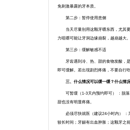
免刺激暴露的牙本质。
第二步：暂停使用患侧
当天尽量别用这颗牙嚼东西，尤其
力咀嚼可能让牙洞边缘崩裂，越崩越大
第三步：缓解敏感不适
牙齿遇到冷、热、甜的食物发酸，
即可缓解。若出现剧烈疼痛，不要自行
三、什么情况可以缓一缓？什么情
可暂缓（1-3天内预约即可） ：
甜也没有明显疼痛。
必须尽快就医（建议24小时内） 
较长时间；牙龈有出血肿胀；这颗牙之