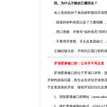
四、为什么不能自己塞回去？
有人觉得把掉下来的材料塞回牙洞
- 脱落的材料表面沾染了大量细菌
- 用口香糖、牙膏等“临时填充”
- 不要用牙签戳、舌头反复舔缺口
正确的做法是：尽快到正规口腔科
罗湖爱康健口腔：让补牙不再反复
罗湖爱康健口腔位于罗湖口岸旁，
牙材料脱落问题，医生会先评估牙体情
于反复脱落的牙齿，做假牙冠往往比反
1、登陆爱康健口腔网站（www.aikang
2、拨打爱康健预约电话：0755-613168