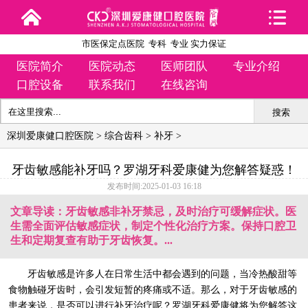
市医保定点医院 专科 专业 实力保证
医院简介
医院动态
医师团队
专业介绍
口腔设备
联系我们
在线咨询
搜索
深圳爱康健口腔医院
>
综合齿科
>
补牙
>
牙齿敏感能补牙吗？罗湖牙科爱康健为您解答疑惑！
发布时间:2025-01-03 16:18
文章导读：牙齿敏感非补牙禁忌，及时治疗可缓解症状。医
生需全面评估敏感症状，制定个性化治疗方案。保持口腔卫
生和定期复查有助于牙齿恢复。...
牙齿敏感是许多人在日常生活中都会遇到的问题，当冷热酸甜等
食物触碰牙齿时，会引发短暂的疼痛或不适。那么，对于牙齿敏感的
患者来说，是否可以进行补牙治疗呢？罗湖牙科爱康健将为您解答这