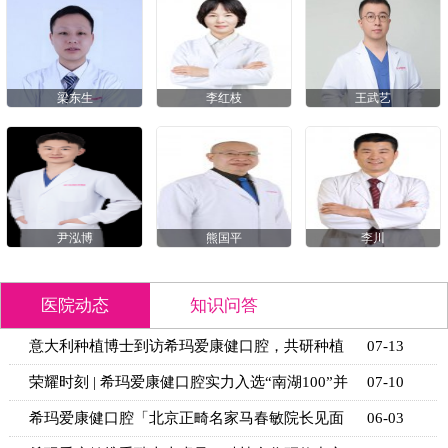
梁东生
李红枝
王武艺
尹泓博
熊国平
李川
医院动态
知识问答
意大利种植博士到访希玛爱康健口腔，共研种植
07-13
技术新思
荣耀时刻 | 希玛爱康健口腔实力入选“南湖100”并
07-10
获官
希玛爱康健口腔「北京正畸名家马春敏院长见面
06-03