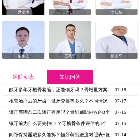
尹泓博
李川
李红枝
梁东生
王武艺
熊国平
医院动态
知识问答
缺牙多年牙槽骨萎缩，还能镶牙吗？骨增量方案
07-18
+适用条
根管治疗后的牙齿，做牙套要等多久？不同情况
07-17
的等待时
矫正完嘴凸二次矫正有用吗？骨钉辅助内收的3个
07-16
关键条
镶牙前为什么要先拍CT？牙槽骨条件评估的3个
07-15
关键指标
间隙保持器戴多久能拆？恒牙萌出进度对照表+复
07-14