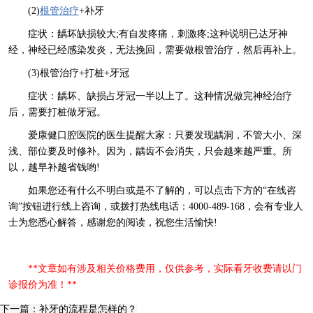
(2)
根管治疗
+补牙
症状：龋坏缺损较大;有自发疼痛，刺激疼;这种说明已达牙神
经，神经已经感染发炎，无法挽回，需要做根管治疗，然后再补上。
(3)根管治疗+打桩+牙冠
症状：龋坏、缺损占牙冠一半以上了。这种情况做完神经治疗
后，需要打桩做牙冠。
爱康健口腔医院的医生提醒大家：只要发现龋洞，不管大小、深
浅、部位要及时修补。因为，龋齿不会消失，只会越来越严重。所
以，越早补越省钱哟!
如果您还有什么不明白或是不了解的，可以点击下方的“在线咨
询”按钮进行线上咨询，或拨打热线电话：4000-489-168，会有专业人
士为您悉心解答，感谢您的阅读，祝您生活愉快!
**文章如有涉及相关价格费用，仅供参考，实际看牙收费请以门
诊报价为准！**
下一篇：补牙的流程是怎样的？