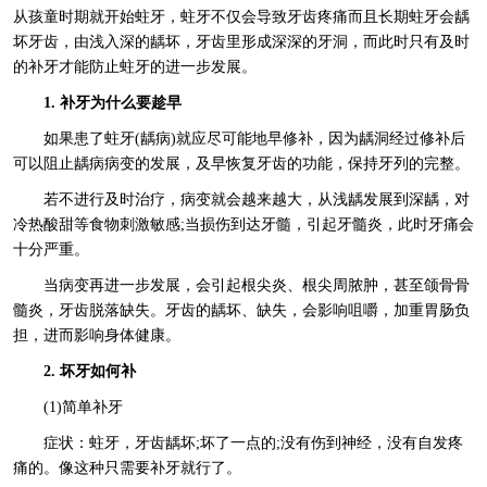
从孩童时期就开始蛀牙，蛀牙不仅会导致牙齿疼痛而且长期蛀牙会龋
坏牙齿，由浅入深的龋坏，牙齿里形成深深的牙洞，而此时只有及时
的补牙才能防止蛀牙的进一步发展。
1. 补牙为什么要趁早
如果患了蛀牙(龋病)就应尽可能地早修补，因为龋洞经过修补后
可以阻止龋病病变的发展，及早恢复牙齿的功能，保持牙列的完整。
若不进行及时治疗，病变就会越来越大，从浅龋发展到深龋，对
冷热酸甜等食物刺激敏感;当损伤到达牙髓，引起牙髓炎，此时牙痛会
十分严重。
当病变再进一步发展，会引起根尖炎、根尖周脓肿，甚至颌骨骨
髓炎，牙齿脱落缺失。牙齿的龋坏、缺失，会影响咀嚼，加重胃肠负
担，进而影响身体健康。
2. 坏牙如何补
(1)简单补牙
症状：蛀牙，牙齿龋坏;坏了一点的;没有伤到神经，没有自发疼
痛的。像这种只需要补牙就行了。