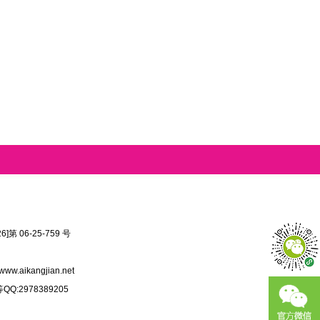
第 06-25-759 号
www.aikangjian.net
:2978389205