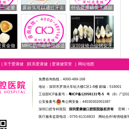
正一定要
露龈笑可以通过牙齿
什么是露龈笑？露龈
吗
矫正改善吗？
笑怎么办？
是黄金做
MRC肌功能矫治器适
深圳镍铬合金烤瓷牙
么样
合哪些儿童？
的价格一般是
|
关于爱康健
|
联系爱康健
|
爱康健荣誉
|
网站地图
免费咨询热线：4000-489-168
地址：深圳市罗湖火车站大楼C区1-8楼 邮编：518001
工信部ICP备案号：
粤ICP备12058131号-5
粤（B）广[2026]
公安备案号
粤公网安备：44030302001087
深圳口腔专科医院
深圳爱康健口腔医院版权所有
官网：
医疗服务监督电话：0755-61316833 网站合作\有情链接等QQ