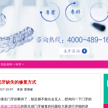
>
综合齿科
>
补牙
>
门牙缺失的修复方式
017-10-07 来源:
爱康健
外撞击门牙折断掉了，较近都不敢出去见人，想询问一下门牙的
爱康健口腔医院
的医生就门牙修复的问题给大家进行详细的讲