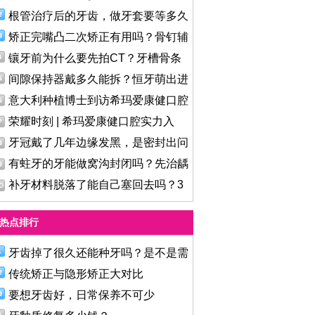
根管治疗后的牙齿，做牙套要等多久
矫正完嘴凸二次矫正有用吗？骨钉辅
镶牙前为什么要先拍CT？牙槽骨条
件
间隙保持器戴多久能拆？恒牙萌出进
意大利种植博士到访希玛爱康健口腔
荣耀时刻 | 希玛爱康健口腔实力入
牙冠戴了几年边缘发黑，是密封出问
有蛀牙的牙能做窝沟封闭吗？先治龋
补牙材料脱落了能自己塞回去吗？3
热点排行
牙齿掉了很久还能种牙吗？是不是需
传统矫正与隐形矫正大对比
要想牙齿好，日常保养不可少