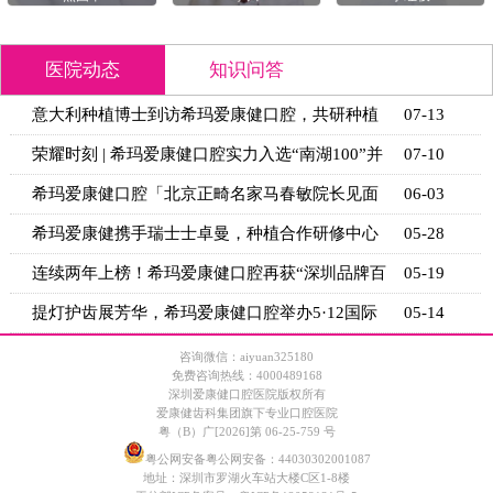
医院动态
知识问答
腔，共研种植
07-13
缺牙多年牙槽骨萎缩，还能镶牙吗
+适用条
“南湖100”并
07-10
根管治疗后的牙齿，做牙套要等多
的等待时
春敏院长见面
06-03
矫正完嘴凸二次矫正有用吗？骨钉
关键条
合作研修中心
05-28
镶牙前为什么要先拍CT？牙槽骨条
关键指标
获“深圳品牌百
05-19
间隙保持器戴多久能拆？恒牙萌出
诊时间
办5·12国际
05-14
意大利种植博士到访希玛爱康健口
技术新思
咨询微信：aiyuan325180
免费咨询热线：4000489168
深圳爱康健口腔医院版权所有
爱康健齿科集团旗下专业口腔医院
粤（B）广[2026]第 06-25-759 号
粤公网安备粤公网安备：44030302001087
地址：深圳市罗湖火车站大楼C区1-8楼