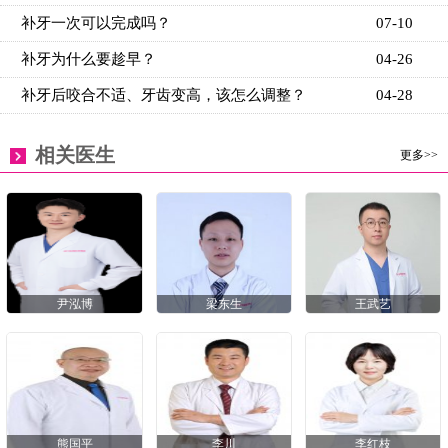
补牙一次可以完成吗？
07-10
补牙为什么要趁早？
04-26
补牙后咬合不适、牙齿变高，该怎么调整？
04-28
相关医生
更多>>
尹泓博
梁东生
王武艺
熊国平
李川
李红枝