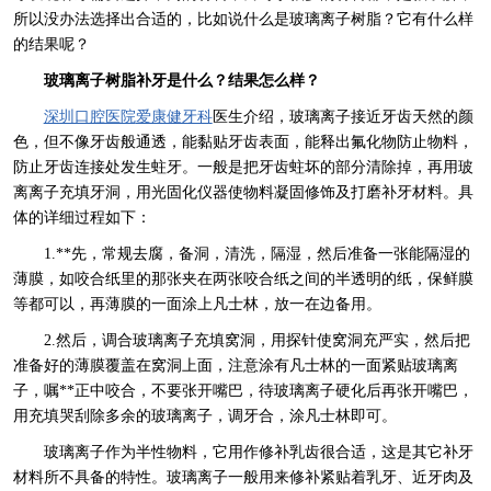
所以没办法选择出合适的，比如说什么是玻璃离子树脂？它有什么样
的结果呢？
玻璃离子树脂补牙是什么？结果怎么样？
深圳口腔医院
爱康健牙科
医生介绍，玻璃离子接近牙齿天然的颜
色，但不像牙齿般通透，能黏贴牙齿表面，能释出氟化物防止物料，
防止牙齿连接处发生蛀牙。一般是把牙齿蛀坏的部分清除掉，再用玻
离离子充填牙洞，用光固化仪器使物料凝固修饰及打磨补牙材料。具
体的详细过程如下：
1.**先，常规去腐，备洞，清洗，隔湿，然后准备一张能隔湿的
薄膜，如咬合纸里的那张夹在两张咬合纸之间的半透明的纸，保鲜膜
等都可以，再薄膜的一面涂上凡士林，放一在边备用。
2.然后，调合玻璃离子充填窝洞，用探针使窝洞充严实，然后把
准备好的薄膜覆盖在窝洞上面，注意涂有凡士林的一面紧贴玻璃离
子，嘱**正中咬合，不要张开嘴巴，待玻璃离子硬化后再张开嘴巴，
用充填哭刮除多余的玻璃离子，调牙合，涂凡士林即可。
玻璃离子作为半性物料，它用作修补乳齿很合适，这是其它补牙
材料所不具备的特性。玻璃离子一般用来修补紧贴着乳牙、近牙肉及