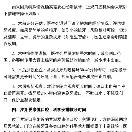
如果因为特殊情况确实需要在经期拔牙，正规口腔机构会采取以
下措施来降低风险：
1、术前充分评估：医生会通过问诊了解您的经期情况，评估拔
牙难度。如果是简单的单根牙、创伤小的拔牙，风险相对可控；但涉
及翻瓣、去骨、劈牙的复杂拔牙（如阻生智齿），医生通常会明确建
议改期。
2、术中操作更谨慎：医生会尽量缩短手术时间，减少创口范
围，必要时使用含肾上腺素的麻药帮助收缩血管、减少术中出血。
3、术后加强止血：常规拔牙后咬棉球30-40分钟即可，经期拔牙
可能需要更长时间的压迫止血，甚至配合缝合和局部止血剂。
4、术后密切观察：建议在院内观察更长时间，确认出血完全停
止后再离开。拔牙后24小时内避免刷牙漱口，不吐口水，不舔吸创
口，保护血凝块稳定。
四、罗湖爱康健口腔：科学安排拔牙时间
位于罗湖口岸附近的罗湖爱康健口腔，交通便利，方便深港两地
居民就诊。门诊在拔牙及各类口腔外科手术方面积累了丰富经验，医