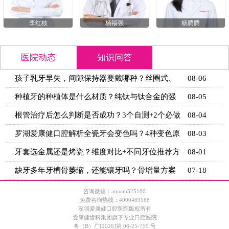
李红枝
杨福强
杨腾腾
医院动态
知识问答
孩子乳牙早失，间隙保持器要戴哪种？丝圈式、
08-06
舌弓式、
种植牙的种植体是什么材质？纯钛与钛合金的强
08-05
度与生物
根管治疗后怎么判断是否成功？3个自测+2个必做
08-04
检查
罗湖爱康健口腔解析全瓷牙会变色吗？4种变色原
08-03
因+5个
牙套选金属还是烤瓷？维度对比+不同牙位推荐方
08-01
案
缺牙多年牙槽骨萎缩，还能镶牙吗？骨增量方案
07-18
+适用条
咨询微信：aiyuan325180
免费咨询热线：4000489168
深圳爱康健口腔医院版权所有
爱康健齿科集团旗下专业口腔医院
粤（B）广[2026]第 06-25-759 号