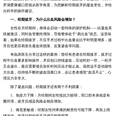
罗湖爱康健口腔就从医学角度，为您解析经期拔牙的凝血变化，并给
出科学的操作建议。
一、经期拔牙，为什么出血风险会增加？
女性在月经期间，身体会启动一套特殊的保护机制——抗凝血系
统被激活，同时血管脆性增加，导致整体处于“易出血”状态。这意味
着，如果在经期拔牙，不仅手术过程中出血量会比平时明显增多，拔
牙后也更容易发生凝血块脱落、反复渗血等问题。
有临床医生分享过这样的案例：曾经有患者在经期拔牙，拔牙过
程中出血量多影响操作，术后创口持续渗血，压迫时好一些，一松开
又会渗出，最后需要缝合加长时间压迫才能止血。虽然这不是动脉性
大出血，但持续不断的渗血混着口水，会让患者感觉“血流不止”，心
理压力非常大。
除了凝血问题，经期拔牙还有两个不利因素：
1、免疫力下降：月经期间女性抵抗力较弱，而口腔本身就是有
菌环境，拔牙后感染风险会相应增加。
2、痛觉更敏感：经期女性对疼痛的耐受性可能下降，再加上情
绪波动，拔牙过程中的不适感可能更明显。