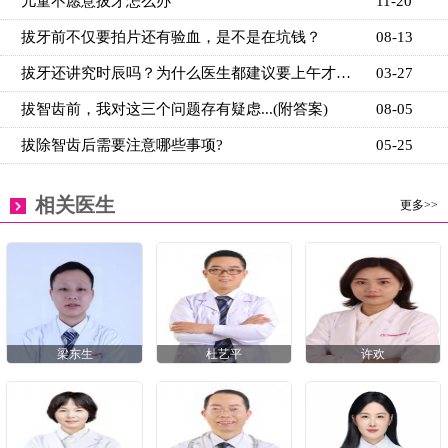
儿童不愿意拔牙怎么办
11-20
拔牙前不仅要拍片还有验血，是不是在坑钱？
08-13
拔牙还讲究时辰吗？为什么医生都建议要上午才能拔牙？
03-27
拔智齿前，我对这三个问题存有疑虑...(附答案)
08-05
拔除智齿后需要注意哪些事项?
05-25
相关医生
更多>>
梁东生
杜艺平
许欢