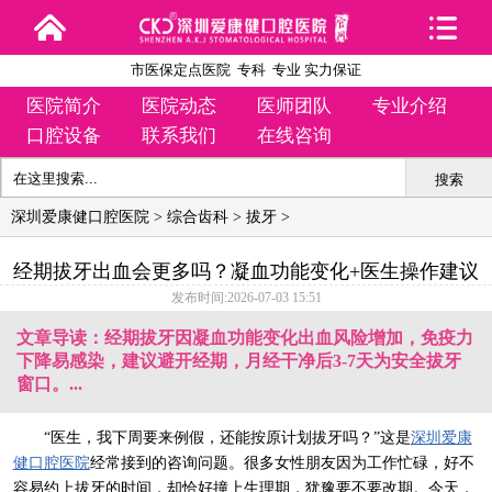
市医保定点医院 专科 专业 实力保证
医院简介
医院动态
医师团队
专业介绍
口腔设备
联系我们
在线咨询
搜索
深圳爱康健口腔医院
>
综合齿科
>
拔牙
>
经期拔牙出血会更多吗？凝血功能变化+医生操作建议
发布时间:2026-07-03 15:51
文章导读：经期拔牙因凝血功能变化出血风险增加，免疫力
下降易感染，建议避开经期，月经干净后3-7天为安全拔牙
窗口。...
“医生，我下周要来例假，还能按原计划拔牙吗？”这是
深圳爱康
健口腔医院
经常接到的咨询问题。很多女性朋友因为工作忙碌，好不
容易约上拔牙的时间，却恰好撞上生理期，犹豫要不要改期。今天，