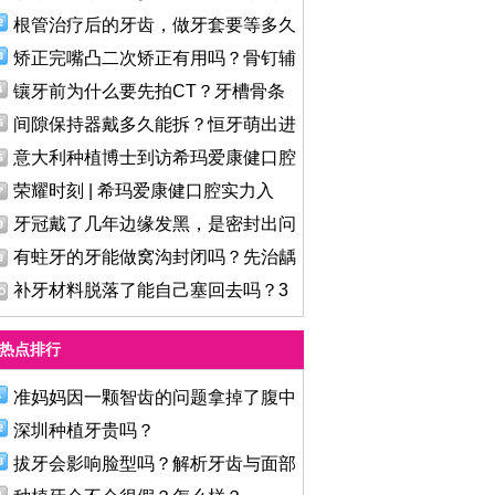
根管治疗后的牙齿，做牙套要等多久
矫正完嘴凸二次矫正有用吗？骨钉辅
镶牙前为什么要先拍CT？牙槽骨条
件
间隙保持器戴多久能拆？恒牙萌出进
意大利种植博士到访希玛爱康健口腔
荣耀时刻 | 希玛爱康健口腔实力入
牙冠戴了几年边缘发黑，是密封出问
有蛀牙的牙能做窝沟封闭吗？先治龋
补牙材料脱落了能自己塞回去吗？3
热点排行
准妈妈因一颗智齿的问题拿掉了腹中
深圳种植牙贵吗？
拔牙会影响脸型吗？解析牙齿与面部