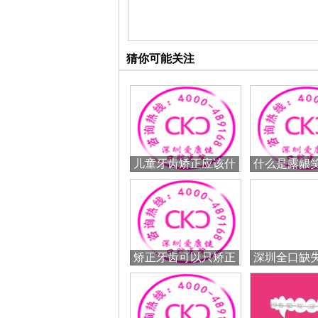
猜你可能关注
儿童牙齿矫正应该什
什么是露龈
么时候做较好
笑怎么
矫正牙齿可以只矫正
深圳全口缺
一排牙齿吗？
牙需要多