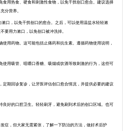
免食用热食、硬食和刺激性食物，以免干扰创口愈合。建议选择
保充分营养。
强力漱口，以免干扰创口的愈合。之后，可以使用温盐水轻轻漱
意不要用力漱口，以免创口被冲洗掉。
确使用药物。这可能包括止痛药和抗生素。遵循药物使用说明，
免使用吸管、咀嚼口香糖、吸烟或饮酒等致刺激的行为，这些可
，定期回诊复诊，让牙医评估创口愈合情况，并提供必要的建议
持良好的口腔卫生。轻轻刷牙，避免刷到术后的创口区域。也可
并发症，但大家无需紧张，了解一下防治的方法，做好术后护