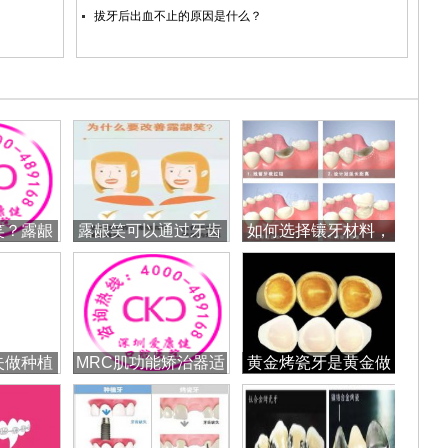
拔牙后出血不止的原因是什么？
笑？露龈
露龈笑可以通过牙齿
如何选择镶牙材料，
办？
矫正改善吗？
是不是越贵越
失做种植
MRC肌功能矫治器适
黄金烤瓷牙是黄金做
少钱
合哪些儿童？
的吗？怎么样