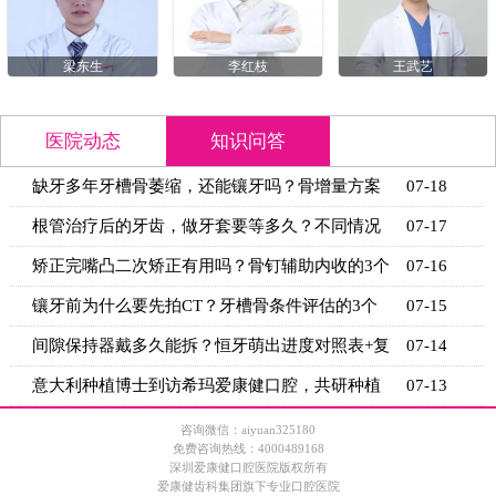
梁东生
李红枝
王武艺
医院动态
知识问答
缺牙多年牙槽骨萎缩，还能镶牙吗？骨增量方案
07-18
+适用条
根管治疗后的牙齿，做牙套要等多久？不同情况
07-17
的等待时
矫正完嘴凸二次矫正有用吗？骨钉辅助内收的3个
07-16
关键条
镶牙前为什么要先拍CT？牙槽骨条件评估的3个
07-15
关键指标
间隙保持器戴多久能拆？恒牙萌出进度对照表+复
07-14
诊时间
意大利种植博士到访希玛爱康健口腔，共研种植
07-13
技术新思
咨询微信：aiyuan325180
免费咨询热线：4000489168
深圳爱康健口腔医院版权所有
爱康健齿科集团旗下专业口腔医院