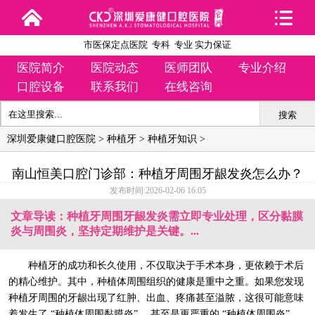
市医保定点医院 专科 专业 实力保证
医院简介
医院动态
医师团队
专业介绍
口腔设备
联系我们
在线咨询
搜索
深圳爱康健口腔医院
>
种植牙
>
种植牙知识
>
南山恒美口腔门诊部：种植牙周围牙龈发炎怎么办？
发布时间:2026-02-06 16:05
文章导读：种植牙周围牙龈发炎需立即专业处理，区分黏膜
炎与周围炎，坚持定期维护是关键。...
种植牙的成功和长久使用，不仅取决于手术本身，更依赖于术后
的精心维护。其中，种植体周围组织的健康是重中之重。如果您发现
种植牙周围的牙龈出现了红肿、出血、疼痛甚至溢脓，这很可能意味
着发生了 “种植体周围黏膜炎” ，甚至是更严重的 “种植体周围炎” 。