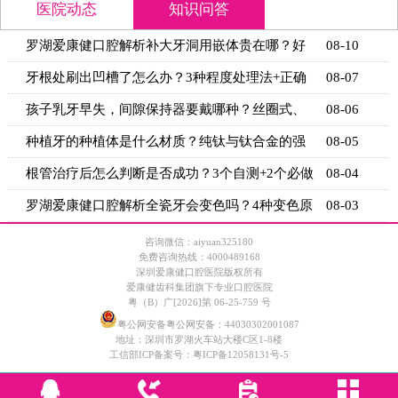
医院动态
知识问答
罗湖爱康健口腔解析补大牙洞用嵌体贵在哪？好
08-10
处是更耐
牙根处刷出凹槽了怎么办？3种程度处理法+正确
08-07
刷牙姿势
孩子乳牙早失，间隙保持器要戴哪种？丝圈式、
08-06
舌弓式、
种植牙的种植体是什么材质？纯钛与钛合金的强
08-05
度与生物
根管治疗后怎么判断是否成功？3个自测+2个必做
08-04
检查
罗湖爱康健口腔解析全瓷牙会变色吗？4种变色原
08-03
因+5个
咨询微信：aiyuan325180
免费咨询热线：4000489168
深圳爱康健口腔医院版权所有
爱康健齿科集团旗下专业口腔医院
粤（B）广[2026]第 06-25-759 号
粤公网安备粤公网安备：44030302001087
地址：深圳市罗湖火车站大楼C区1-8楼
工信部ICP备案号：
粤ICP备12058131号-5