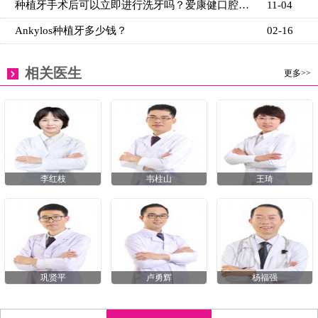
种植牙手术后可以立即进行洗牙吗？爱康健口腔术后洁牙
11-04
Ankylos种植牙多少钱？
02-16
相关医生
更多>>
李红枝
韦柱山
王琦
巩贤平
卢勇辉
杨福强