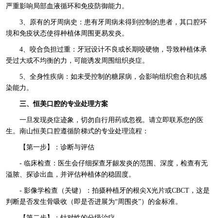
严重影响局部血液循环和免疫防御能力。
3、原有的牙周病史：患有牙周病未得到控制的患者，其口腔环
境和免疫状态使得种植体周围更易发炎。
4、咬合负担过重：牙冠设计不良或长期咬硬物，导致种植体承
受过大或不均衡的力，可能诱发周围组织炎症。
5、全身性疾病：如未受控制的糖尿病，会影响组织愈合和抗感
染能力。
三、恒美口腔的专业处理方案
一旦发现炎症迹象，切勿自行用药或忽视。请立即联系您的医
生。南山恒美口腔遵循阶梯式的专业处理流程：
【第一步】：诊断与评估
- 临床检查：医生会仔细探查牙龈发炎的范围、深度，检查有无
溢脓、探诊出血，并评估种植体的稳固度。
- 影像学检查（关键）：拍摄种植牙的根尖X光片或CBCT，这是
判断是否发生骨吸收（即是否进展为“周围炎”）的金标准。
【第二步】：针对性的分级治疗