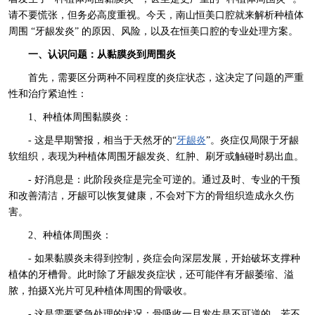
请不要慌张，但务必高度重视。今天，南山恒美口腔就来解析种植体
周围 “牙龈发炎” 的原因、风险，以及在恒美口腔的专业处理方案。
一、认识问题：从黏膜炎到周围炎
首先，需要区分两种不同程度的炎症状态，这决定了问题的严重
性和治疗紧迫性：
1、种植体周围黏膜炎：
- 这是早期警报，相当于天然牙的“
牙龈炎
”。炎症仅局限于牙龈
软组织，表现为种植体周围牙龈发炎、红肿、刷牙或触碰时易出血。
- 好消息是：此阶段炎症是完全可逆的。通过及时、专业的干预
和改善清洁，牙龈可以恢复健康，不会对下方的骨组织造成永久伤
害。
2、种植体周围炎：
- 如果黏膜炎未得到控制，炎症会向深层发展，开始破坏支撑种
植体的牙槽骨。此时除了牙龈发炎症状，还可能伴有牙龈萎缩、溢
脓，拍摄X光片可见种植体周围的骨吸收。
- 这是需要紧急处理的状况：骨吸收一旦发生是不可逆的。若不