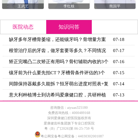
王武艺
李红枝
熊国平
医院动态
知识问答
缺牙多年牙槽骨萎缩，还能镶牙吗？骨增量方案
07-18
+适用条
根管治疗后的牙齿，做牙套要等多久？不同情况
07-17
的等待时
矫正完嘴凸二次矫正有用吗？骨钉辅助内收的3个
07-16
关键条
镶牙前为什么要先拍CT？牙槽骨条件评估的3个
07-15
关键指标
间隙保持器戴多久能拆？恒牙萌出进度对照表+复
07-14
诊时间
意大利种植博士到访希玛爱康健口腔，共研种植
07-13
技术新思
咨询微信：aiyuan325180
免费咨询热线：4000489168
深圳爱康健口腔医院版权所有
爱康健齿科集团旗下专业口腔医院
粤（B）广[2026]第 06-25-759 号
粤公网安备粤公网安备：44030302001087