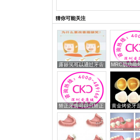
猜你可能关注
露龈笑可以通过牙齿
MRC肌功能
矫正改善吗？
合哪些儿
矫正牙齿可以只矫正
黄金烤瓷牙
一排牙齿吗？
的吗？怎