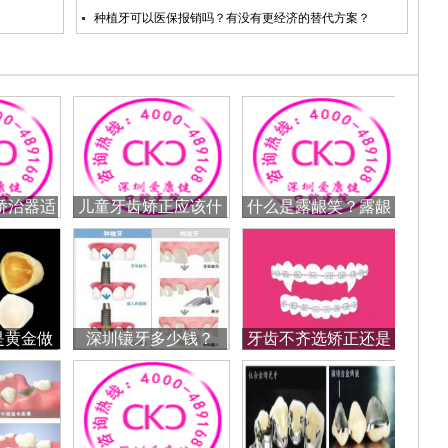
种植牙可以医保报销吗？有没有更经济的替代方案？
矫治器适
儿童牙齿矫正应该什
什么是露龈笑？露龈
童？
么时候做较好
笑怎么办？
是黄金做
深圳镶牙多少钱？
牙齿不齐选矫正还是
么样
烤瓷牙？