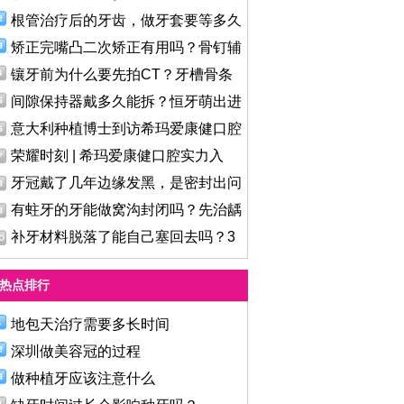
根管治疗后的牙齿，做牙套要等多久
矫正完嘴凸二次矫正有用吗？骨钉辅
镶牙前为什么要先拍CT？牙槽骨条
件
间隙保持器戴多久能拆？恒牙萌出进
意大利种植博士到访希玛爱康健口腔
荣耀时刻 | 希玛爱康健口腔实力入
牙冠戴了几年边缘发黑，是密封出问
有蛀牙的牙能做窝沟封闭吗？先治龋
补牙材料脱落了能自己塞回去吗？3
热点排行
地包天治疗需要多长时间
深圳做美容冠的过程
做种植牙应该注意什么