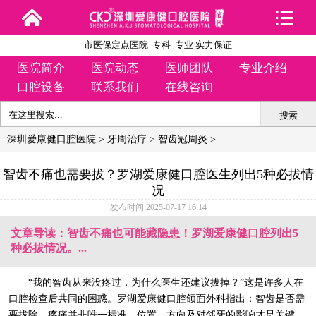
市医保定点医院 专科 专业 实力保证
医院简介
医院动态
医师团队
专业介绍
口腔设备
联系我们
在线咨询
搜索
深圳爱康健口腔医院
>
牙周治疗
>
智齿冠周炎
>
智齿不痛也需要拔？罗湖爱康健口腔医生列出5种必拔情
况
发布时间:2025-07-17 16:14
文章导读：智齿不痛也可能藏隐患！罗湖爱康健口腔列出5
种必拔情况。...
“我的智齿从来没疼过，为什么医生还建议拔掉？”这是许多人在
口腔检查后共同的困惑。罗湖爱康健口腔颌面外科指出：智齿是否需
要拔除，疼痛并非唯一标准，位置、方向及对邻牙的影响才是关键。