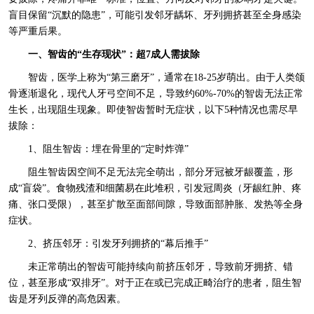
盲目保留“沉默的隐患”，可能引发邻牙龋坏、牙列拥挤甚至全身感染
等严重后果。
一、智齿的“生存现状”：超7成人需拔除
智齿，医学上称为“第三磨牙”，通常在18-25岁萌出。由于人类颌
骨逐渐退化，现代人牙弓空间不足，导致约60%-70%的智齿无法正常
生长，出现阻生现象。即使智齿暂时无症状，以下5种情况也需尽早
拔除：
1、阻生智齿：埋在骨里的“定时炸弹”
阻生智齿因空间不足无法完全萌出，部分牙冠被牙龈覆盖，形
成“盲袋”。食物残渣和细菌易在此堆积，引发冠周炎（牙龈红肿、疼
痛、张口受限），甚至扩散至面部间隙，导致面部肿胀、发热等全身
症状。
2、挤压邻牙：引发牙列拥挤的“幕后推手”
未正常萌出的智齿可能持续向前挤压邻牙，导致前牙拥挤、错
位，甚至形成“双排牙”。对于正在或已完成正畸治疗的患者，阻生智
齿是牙列反弹的高危因素。