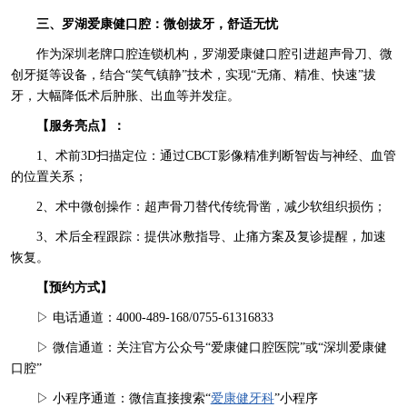
三、罗湖爱康健口腔：微创拔牙，舒适无忧
作为深圳老牌口腔连锁机构，罗湖爱康健口腔引进超声骨刀、微
创牙挺等设备，结合“笑气镇静”技术，实现“无痛、精准、快速”拔
牙，大幅降低术后肿胀、出血等并发症。
【服务亮点】：
1、术前3D扫描定位：通过CBCT影像精准判断智齿与神经、血管
的位置关系；
2、术中微创操作：超声骨刀替代传统骨凿，减少软组织损伤；
3、术后全程跟踪：提供冰敷指导、止痛方案及复诊提醒，加速
恢复。
【预约方式】
▷ 电话通道：4000-489-168/0755-61316833
▷ 微信通道：关注官方公众号“爱康健口腔医院”或“深圳爱康健
口腔”
▷ 小程序通道：微信直接搜索“
爱康健牙科
”小程序