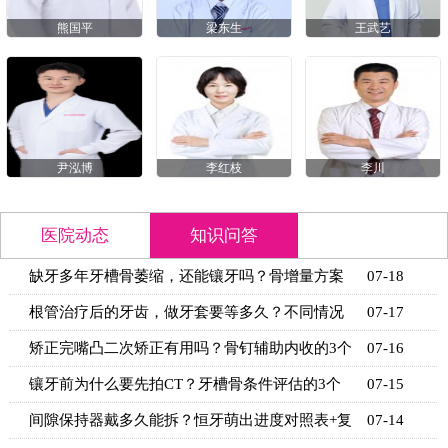
熊国平
梁东生
王武艺
尹泓博
李红枝
李川
医院动态
知识问答
缺牙多年牙槽骨萎缩，还能镶牙吗？骨增量方案
07-18
+适用条
根管治疗后的牙齿，做牙套要等多久？不同情况
07-17
的等待时
矫正完嘴凸二次矫正有用吗？骨钉辅助内收的3个
07-16
关键条
镶牙前为什么要先拍CT？牙槽骨条件评估的3个
07-15
关键指标
间隙保持器戴多久能拆？恒牙萌出进度对照表+复
07-14