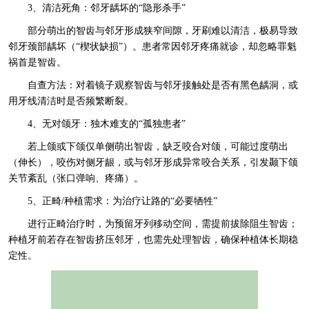
3、清洁死角：邻牙龋坏的“隐形杀手”
部分萌出的智齿与邻牙形成狭窄间隙，牙刷难以清洁，极易导致
邻牙颈部龋坏（“楔状缺损”）。患者常因邻牙疼痛就诊，却忽略罪魁
祸首是智齿。
自查方法：对着镜子观察智齿与邻牙接触处是否有黑色龋洞，或
用牙线清洁时是否频繁断裂。
4、无对颌牙：独木难支的“孤独患者”
若上颌或下颌仅单侧萌出智齿，缺乏咬合对颌，可能过度萌出
（伸长），咬伤对侧牙龈，或与邻牙形成异常咬合关系，引发颞下颌
关节紊乱（张口弹响、疼痛）。
5、正畸/种植需求：为治疗让路的“必要牺牲”
进行正畸治疗时，为预留牙列移动空间，需提前拔除阻生智齿；
种植牙前若存在智齿挤压邻牙，也需先处理智齿，确保种植体长期稳
定性。