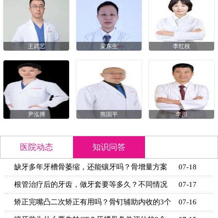
王武艺
梁东生
李红枝
尹泓博
熊国平
李川
医院动态
知识问答
缺牙多年牙槽骨萎缩，还能镶牙吗？骨增量方案
07-18
+适用条
根管治疗后的牙齿，做牙套要等多久？不同情况
07-17
的等待时
矫正完嘴凸二次矫正有用吗？骨钉辅助内收的3个
07-16