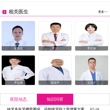
相关医生
更多>>
梁东生
李川
李红枝
尹泓博
熊国平
王武艺
医院动态
知识问答
缺牙多年牙槽骨萎缩，还能镶牙吗？骨增量方案
07-18