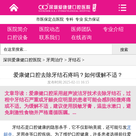
市医保定点医院 专科 专业 实力保证
医院简介
医院动态
医师团队
专业介绍
口腔设备
联系我们
在线咨询
搜索
深圳爱康健口腔医院
>
牙周治疗
>
牙结石
>
爱康健口腔去除牙结石疼吗？如何缓解不适？
发布时间:2025-02-11 16:15
文章导读：爱康健口腔采用超声波洁牙技术去除牙结石，过
程中牙结石严重或牙龈炎症明显的患者可能会感到轻微疼痛
或不适。为缓解不适，建议使用脱敏牙膏，温盐水漱口，避
免刺激性食物并严格遵循医嘱。...
牙结石是口腔健康的隐形杀手，它不仅影响美观，还可能引发
牙
龈炎
、牙周炎等口腔疾病。为了维护口腔健康，许多患者选择前往爱