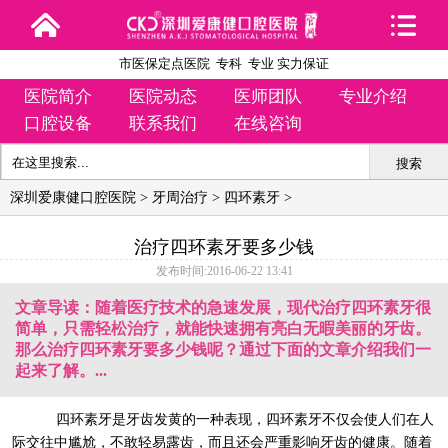
市医保定点医院 专科 专业 实力保证
医院简介
医院动态
医师团队
专业介绍
口腔设备
联系我们
在线咨询
搜索
深圳爱康健口腔医院
>
牙周治疗
>
四环素牙
>
治疗四环素牙要多少钱
发布时间:2016-06-22 13:41
文章导读：随着医疗技术的急速发展，现代治疗四环素牙很
简单，只需轻松治疗，就能快速拥有亮白无暇美丽的牙齿。
那么治疗四环素牙要多少钱呢？通过下面的文章介绍我们一
起来了解。...
四环素牙是牙齿发黄的一种表现，四环素牙不仅会使人们在人
际交往中尴尬，不敢轻易露齿，而且还会严重影响牙齿的健康。随着