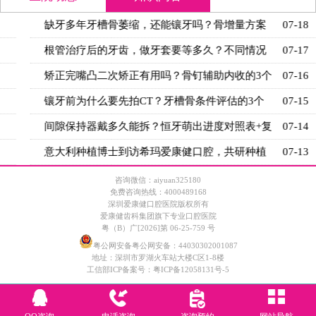
缺牙多年牙槽骨萎缩，还能镶牙吗？骨增量方案
07-18
+适用条
根管治疗后的牙齿，做牙套要等多久？不同情况
07-17
的等待时
矫正完嘴凸二次矫正有用吗？骨钉辅助内收的3个
07-16
关键条
镶牙前为什么要先拍CT？牙槽骨条件评估的3个
07-15
关键指标
间隙保持器戴多久能拆？恒牙萌出进度对照表+复
07-14
诊时间
意大利种植博士到访希玛爱康健口腔，共研种植
07-13
技术新思
咨询微信：aiyuan325180
免费咨询热线：4000489168
深圳爱康健口腔医院版权所有
爱康健齿科集团旗下专业口腔医院
粤（B）广[2026]第 06-25-759 号
粤公网安备粤公网安备：44030302001087
地址：深圳市罗湖火车站大楼C区1-8楼
工信部ICP备案号：
粤ICP备12058131号-5