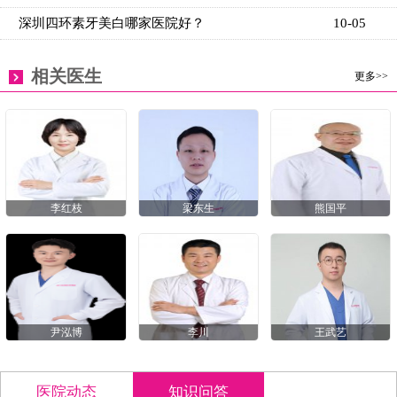
深圳四环素牙美白哪家医院好？
10-05
相关医生
更多>>
李红枝
梁东生
熊国平
尹泓博
李川
王武艺
医院动态
知识问答