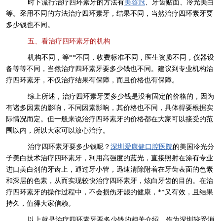
时下流行治疗四环素牙的方法有
美容冠
、牙齿贴面、冷光美白
等。采用不同的方法治疗四环素牙，结果不同，当然治疗四环素牙要
多少钱也不同。
五、看治疗四环素牙的机构
机构不同，等**不同，收费标准不同，医生资质不同，仪器设
备等等不同，当然治疗四环素牙要多少钱也不同。建议到专业机构治
疗四环素牙，不仅治疗结果有保障，而且价格也有保障。
综上所述，治疗四环素牙要多少钱是没有固定的价格的，因为
有诸多因素的影响，不同因素影响，其价格也不同，具体得要根据实
际情况而定。但一般来说治疗四环素牙的价格都在大家可以接受的范
围以内，所以大家可以放心治疗。
治疗四环素牙要多少钱呢？
深圳爱康健口腔医院
的美国冷光分
子美白技术治疗四环素牙，利用高强度的蓝光，直接照射在涂有专业
进口美白剂的牙齿上，通过牙小管，迅速清除附着在牙齿表面的色素
和深层的色素，从而实现较快治疗四环素牙，炫白牙齿的目的。在治
疗四环素牙的操作过程中，不会损伤牙龈的健康，**又有效，且结果
持久，值得大家信赖。
以上就是治疗四环素牙要多少钱的相关介绍，作为深圳较受消