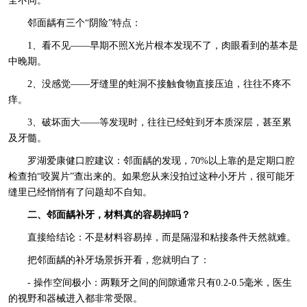
全不同。
邻面龋有三个“阴险”特点：
1、看不见——早期不照X光片根本发现不了，肉眼看到的基本是
中晚期。
2、没感觉——牙缝里的蛀洞不接触食物直接压迫，往往不疼不
痒。
3、破坏面大——等发现时，往往已经蛀到牙本质深层，甚至累
及牙髓。
罗湖爱康健口腔建议：邻面龋的发现，70%以上靠的是定期口腔
检查拍“咬翼片”查出来的。如果您从来没拍过这种小牙片，很可能牙
缝里已经悄悄有了问题却不自知。
二、邻面龋补牙，材料真的容易掉吗？
直接给结论：不是材料容易掉，而是隔湿和粘接条件天然就难。
把邻面龋的补牙场景拆开看，您就明白了：
- 操作空间极小：两颗牙之间的间隙通常只有0.2-0.5毫米，医生
的视野和器械进入都非常受限。