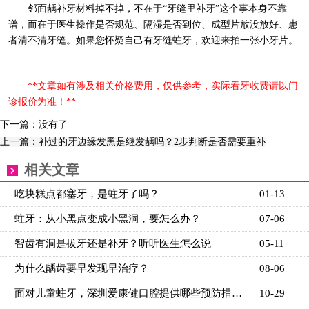
邻面龋补牙材料掉不掉，不在于“牙缝里补牙”这个事本身不靠
谱，而在于医生操作是否规范、隔湿是否到位、成型片放没放好、患
者清不清牙缝。如果您怀疑自己有牙缝蛀牙，欢迎来拍一张小牙片。
**文章如有涉及相关价格费用，仅供参考，实际看牙收费请以门
诊报价为准！**
下一篇：没有了
上一篇：补过的牙边缘发黑是继发龋吗？2步判断是否需要重补
相关文章
吃块糕点都塞牙，是蛀牙了吗？
01-13
蛀牙：从小黑点变成小黑洞，要怎么办？
07-06
智齿有洞是拔牙还是补牙？听听医生怎么说
05-11
为什么龋齿要早发现早治疗？
08-06
面对儿童蛀牙，深圳爱康健口腔提供哪些预防措施？
10-29