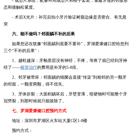
- 成型片系统：配备环周成型片和楔子套装，重建牙缝的邻接形
态和接触松紧度。
- 术后X光片：补完后拍小牙片验证树脂边缘是否密合、有无悬
突
六、能不做吗？邻面龋不补的后果
如果您还在犹豫“邻面龋到底要不要补”，罗湖爱康健口腔给您列
三个“不补的后果”：
1、越蛀越深：牙釉质层没有神经，不疼，等疼了就已经到牙神
经了——
根管治疗
的费用是补牙的5-8倍。
2、邻牙被带坏：邻面龋的细菌会直接“传染”到相邻的另一颗牙
的邻面，一颗变两颗，得不偿失。
3、牙体折裂：大面积龋坏后，牙壁变薄，咬硬物时可能整个牙
冠劈裂，到那时候就只能拔除了。
七、罗湖爱康健口腔预约方式
地址：深圳市罗湖区火车站大厦C区1-8楼
预约方式：