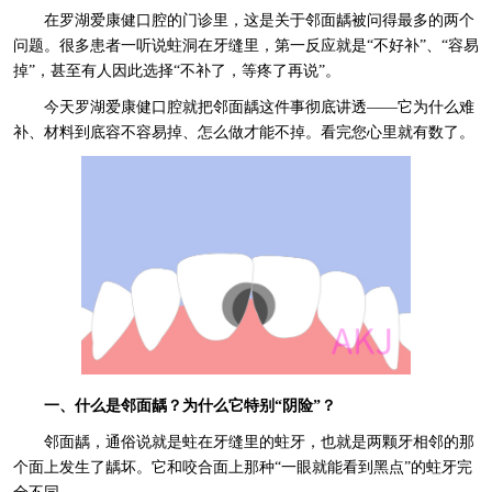
在罗湖爱康健口腔的门诊里，这是关于邻面龋被问得最多的两个
问题。很多患者一听说蛀洞在牙缝里，第一反应就是“不好补”、“容易
掉”，甚至有人因此选择“不补了，等疼了再说”。
今天罗湖爱康健口腔就把邻面龋这件事彻底讲透——它为什么难
补、材料到底容不容易掉、怎么做才能不掉。看完您心里就有数了。
一、什么是邻面龋？为什么它特别“阴险”？
邻面龋，通俗说就是蛀在牙缝里的蛀牙，也就是两颗牙相邻的那
个面上发生了龋坏。它和咬合面上那种“一眼就能看到黑点”的蛀牙完