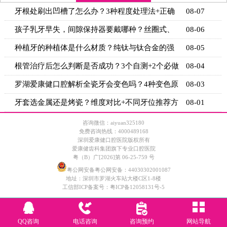
牙根处刷出凹槽了怎么办？3种程度处理法+正确
08-07
刷牙姿势
孩子乳牙早失，间隙保持器要戴哪种？丝圈式、
08-06
舌弓式、
种植牙的种植体是什么材质？纯钛与钛合金的强
08-05
度与生物
根管治疗后怎么判断是否成功？3个自测+2个必做
08-04
检查
罗湖爱康健口腔解析全瓷牙会变色吗？4种变色原
08-03
因+5个
牙套选金属还是烤瓷？维度对比+不同牙位推荐方
08-01
案
咨询微信：aiyuan325180
免费咨询热线：4000489168
深圳爱康健口腔医院版权所有
爱康健齿科集团旗下专业口腔医院
粤（B）广[2026]第 06-25-759 号
粤公网安备粤公网安备：44030302001087
地址：深圳市罗湖火车站大楼C区1-8楼
工信部ICP备案号：
粤ICP备12058131号-5
QQ咨询
电话咨询
咨询预约
网站导航