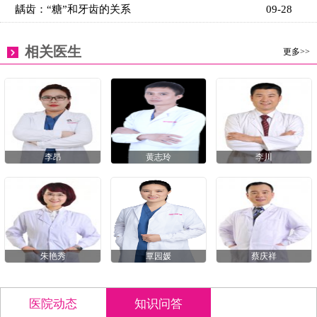
龋齿：“糖”和牙齿的关系
09-28
相关医生
更多>>
李昂
黄志玲
李川
朱艳秀
覃园媛
蔡庆祥
医院动态
知识问答