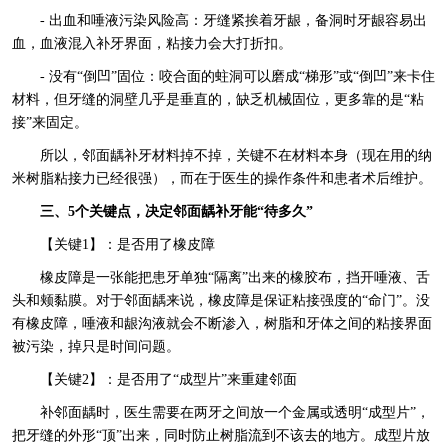
- 出血和唾液污染风险高：牙缝紧挨着牙龈，备洞时牙龈容易出
血，血液混入补牙界面，粘接力会大打折扣。
- 没有“倒凹”固位：咬合面的蛀洞可以磨成“梯形”或“倒凹”来卡住
材料，但牙缝的洞壁几乎是垂直的，缺乏机械固位，更多靠的是“粘
接”来固定。
所以，邻面龋补牙材料掉不掉，关键不在材料本身（现在用的纳
米树脂粘接力已经很强），而在于医生的操作条件和患者术后维护。
三、5个关键点，决定邻面龋补牙能“待多久”
【关键1】：是否用了橡皮障
橡皮障是一张能把患牙单独“隔离”出来的橡胶布，挡开唾液、舌
头和颊黏膜。对于邻面龋来说，橡皮障是保证粘接强度的“命门”。没
有橡皮障，唾液和龈沟液就会不断渗入，树脂和牙体之间的粘接界面
被污染，掉只是时间问题。
【关键2】：是否用了“成型片”来重建邻面
补邻面龋时，医生需要在两牙之间放一个金属或透明“成型片”，
把牙缝的外形“顶”出来，同时防止树脂流到不该去的地方。成型片放