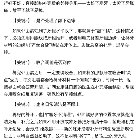
得好不好，直接影响补完后的邻接关系——太松了塞牙，太紧了牙胀
痛，放歪了就容易掉。
【关键3】：是否处理了龈下边缘
如果邻面龋蛀到了牙龈水平以下，那就属于“龈下龋”。这种情况
下，必须先用排龈线把牙龈推开，或者用电刀修整牙龈边缘，让补牙
材料的边缘能“严丝合缝”地贴在牙体上。边缘悬空的补牙，迟早会
掉。
【关键4】：咬合调整是否到位
补完邻面龋之后，一定要调咬合。如果补的那颗牙在咬合时“高
点”受力，每次咀嚼都会给补牙材料一个侧向冲击力，时间一长，粘
接界面就会疲劳开裂。罗湖爱康健口腔的医生在补完邻面龋后，常规
会用咬合纸反复调磨，确保没有早接触点。
【关键5】：患者日常清洁是否跟上
再好的补牙，也怕“塞牙不清理”。邻面龋好发的位置本身就是清
洁死角，补完之后如果不用牙线或冲牙器把牙缝清干净，菌斑堆积在
补牙边缘，会形成“继发龋”——新的蛀牙沿着补牙材料边缘重新腐蚀
进去，材料自然就松动了。这不是材料“掉了”，是“边上的牙又蛀