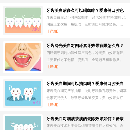
牙齿美白后多久可以喝咖啡？爱康健口腔色
素控制建议
牙齿美白后24小时内禁咖啡，24-72小时严格限制，1
周后正常饮用，用吸管，及时漱口可减少染色。…
【详细】
牙齿冷光美白对四环素牙效果有限怎么办？
爱康健替代治疗方案
四环素牙因属内源性深层着色，冷光美白效果有限。
主要替代方案包括：瓷贴面，全瓷冠及树脂修复。…
【详细】
牙齿美白期间可以抽烟吗？爱康健口腔美白
效果维护
牙齿美白期间严禁抽烟。此时牙釉质孔隙开放，烟草
色素更易侵入，导致牙齿迅速变黄，美白效果大打…
【详细】
牙齿美白对烟渍茶渍的去除效果如何？爱康
健口腔色素牙处理
牙齿美白技术对于去除烟渍茶渍是行之有效的。通