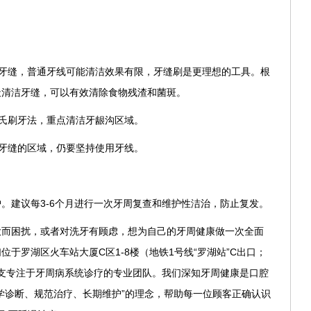
。
的牙缝，普通牙线可能清洁效果有限，牙缝刷是更理想的工具。根
天清洁牙缝，可以有效清除食物残渣和菌斑。
巴氏刷牙法，重点清洁牙龈沟区域。
显牙缝的区域，仍要坚持使用牙线。
。建议每3-6个月进行一次牙周复查和维护性洁治，防止复发。
大而困扰，或者对洗牙有顾虑，想为自己的牙周健康做一次全面
于罗湖区火车站大厦C区1-8楼（地铁1号线“罗湖站”C出口；
有一支专注于牙周病系统诊疗的专业团队。我们深知牙周健康是口腔
学诊断、规范治疗、长期维护”的理念，帮助每一位顾客正确认识