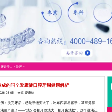
>
牙齿美白
>
洗牙
>
造成的吗？爱康健口腔牙周健康解析
026-03-05 来源:
爱康健
经历：洗完牙后，感觉牙缝变大了，吃东西容易塞牙，甚至觉得
法便产生了——“洗牙会把牙缝洗大，把牙齿洗松”。这个说法让