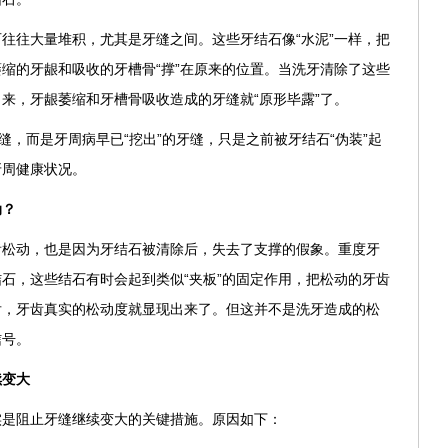
往往大量堆积，尤其是牙缝之间。这些牙结石像“水泥”一样，把
缩的牙龈和吸收的牙槽骨“撑”在原来的位置。当洗牙清除了这些
来，牙龈萎缩和牙槽骨吸收造成的牙缝就“原形毕露”了。
缝，而是牙周病早已“挖出”的牙缝，只是之前被牙结石“伪装”起
牙周健康状况。
动？
齿松动，也是因为牙结石被清除后，失去了支撑的假象。重度牙
石，这些结石有时会起到类似“夹板”的固定作用，把松动的牙齿
后，牙齿真实的松动度就显现出来了。但这并不是洗牙造成的松
信号。
续变大
实是阻止牙缝继续变大的关键措施。原因如下：