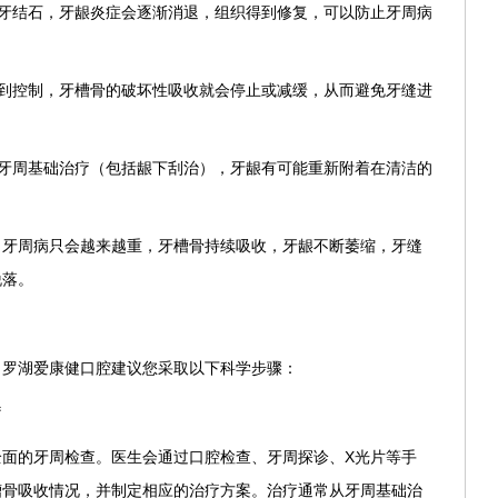
的牙结石，牙龈炎症会逐渐消退，组织得到修复，可以防止牙周病
得到控制，牙槽骨的破坏性吸收就会停止或减缓，从而避免牙缝进
的牙周基础治疗（包括龈下刮治），牙龈有可能重新附着在清洁的
，牙周病只会越来越重，牙槽骨持续吸收，牙龈不断萎缩，牙缝
脱落。
，罗湖爱康健口腔建议您采取以下科学步骤：
疗
全面的牙周检查。医生会通过口腔检查、牙周探诊、X光片等手
槽骨吸收情况，并制定相应的治疗方案。治疗通常从牙周基础治