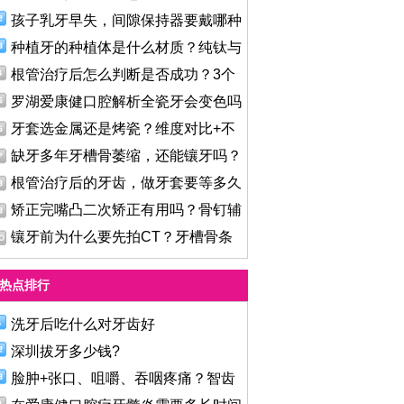
孩子乳牙早失，间隙保持器要戴哪种
种植牙的种植体是什么材质？纯钛与
根管治疗后怎么判断是否成功？3个
罗湖爱康健口腔解析全瓷牙会变色吗
牙套选金属还是烤瓷？维度对比+不
缺牙多年牙槽骨萎缩，还能镶牙吗？
根管治疗后的牙齿，做牙套要等多久
矫正完嘴凸二次矫正有用吗？骨钉辅
镶牙前为什么要先拍CT？牙槽骨条
件
热点排行
洗牙后吃什么对牙齿好
深圳拔牙多少钱?
脸肿+张口、咀嚼、吞咽疼痛？智齿