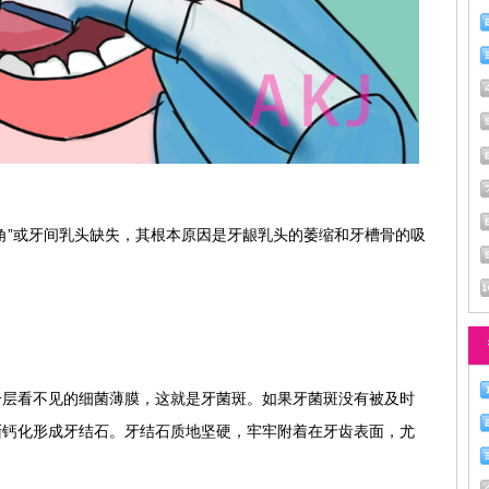
角”或牙间乳头缺失，其根本原因是牙龈乳头的萎缩和牙槽骨的吸
。
一层看不见的细菌薄膜，这就是牙菌斑。如果牙菌斑没有被及时
渐钙化形成牙结石。牙结石质地坚硬，牢牢附着在牙齿表面，尤