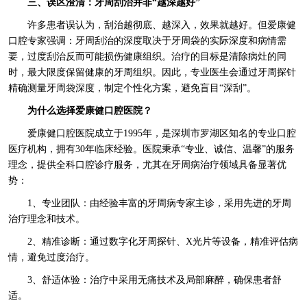
三、误区澄清：牙周刮治并非“越深越好”
许多患者误认为，刮治越彻底、越深入，效果就越好。但爱康健
口腔专家强调：牙周刮治的深度取决于牙周袋的实际深度和病情需
要，过度刮治反而可能损伤健康组织。治疗的目标是清除病灶的同
时，最大限度保留健康的牙周组织。因此，专业医生会通过牙周探针
精确测量牙周袋深度，制定个性化方案，避免盲目“深刮”。
为什么选择爱康健口腔医院？
爱康健口腔医院成立于1995年，是深圳市罗湖区知名的专业口腔
医疗机构，拥有30年临床经验。医院秉承“专业、诚信、温馨”的服务
理念，提供全科口腔诊疗服务，尤其在牙周病治疗领域具备显著优
势：
1、专业团队：由经验丰富的牙周病专家主诊，采用先进的牙周
治疗理念和技术。
2、精准诊断：通过数字化牙周探针、X光片等设备，精准评估病
情，避免过度治疗。
3、舒适体验：治疗中采用无痛技术及局部麻醉，确保患者舒
适。