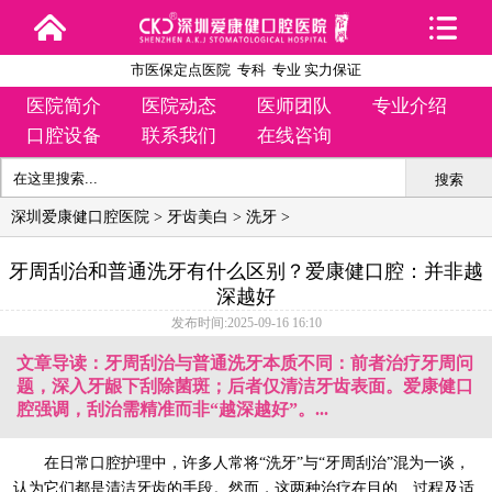
市医保定点医院 专科 专业 实力保证
医院简介
医院动态
医师团队
专业介绍
口腔设备
联系我们
在线咨询
搜索
深圳爱康健口腔医院
>
牙齿美白
>
洗牙
>
牙周刮治和普通洗牙有什么区别？爱康健口腔：并非越
深越好
发布时间:2025-09-16 16:10
文章导读：牙周刮治与普通洗牙本质不同：前者治疗牙周问
题，深入牙龈下刮除菌斑；后者仅清洁牙齿表面。爱康健口
腔强调，刮治需精准而非“越深越好”。...
在日常口腔护理中，许多人常将“洗牙”与“牙周刮治”混为一谈，
认为它们都是清洁牙齿的手段。然而，这两种治疗在目的、过程及适