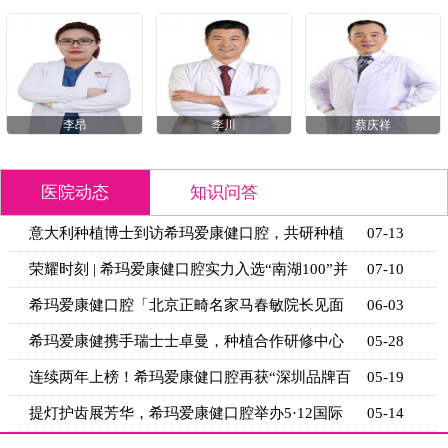
李昂
李川
蔡庆祥
医院动态
知识问答
牙根处刷出凹槽了怎么办？3种程度处理法+正确
08-07
刷牙姿势
孩子乳牙早失，间隙保持器要戴哪种？丝圈式、
08-06
舌弓式、
种植牙的种植体是什么材质？纯钛与钛合金的强
08-05
度与生物
根管治疗后怎么判断是否成功？3个自测+2个必做
08-04
检查
罗湖爱康健口腔解析全瓷牙会变色吗？4种变色原
08-03
因+5个
牙套选金属还是烤瓷？维度对比+不同牙位推荐方
08-01
案