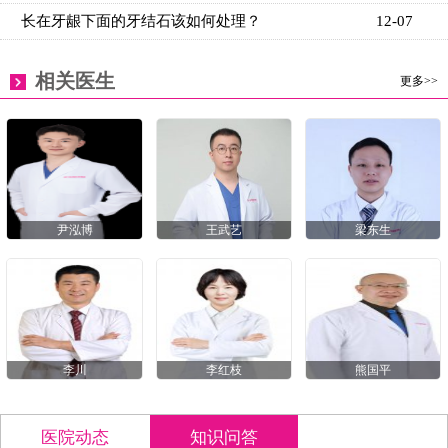
长在牙龈下面的牙结石该如何处理？
12-07
相关医生
更多>>
尹泓博
王武艺
梁东生
李川
李红枝
熊国平
医院动态
知识问答