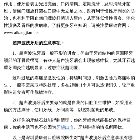
作用，使牙齿表面光洁亮丽、口内清爽。定期洗牙，及时清除牙菌
斑，使幽门螺旋杆菌在口腔中无立足之地，既有利于慢性牙周炎的防
治，也有利于阻止幽门螺旋杆菌进入胃内，从而降低慢性胃炎、消化
性溃疡及胃癌的发病率。了解更多牙科知识，请关注爱康健官网：
www.aikangjian.net
超声波洗牙后的注意事项：
1、超声波洗牙后一般不影响进食，但由于牙齿结构的原因即牙
颈部的牙骨质很薄，有些人超声洗牙后会出现敏感症状，尤其牙石越
重牙周炎症越明显者，过敏症状越明显。
这种过敏的疼痛是激发性的，持续时间短，刺激去除后疼痛即消
失，一般不需采取特殊处理，多在2周到1个月可以逐渐消失，较严重
影响进食者可作脱敏治疗。
2、超声波洗牙后主要做的就是自我的口腔卫生维护，如采用正
确的方法刷牙，使用牙线、牙间刷等，以控制菌斑的形成。
这样你的牙结石就能得到清理，你的牙齿也就能很好的保持健
康，你的生活再也不会因为
牙龈出血
、牙龈肿痛的情况所困扰。
以上是深圳爱康健口腔医院医生对“超声波洗牙后注意事项有哪