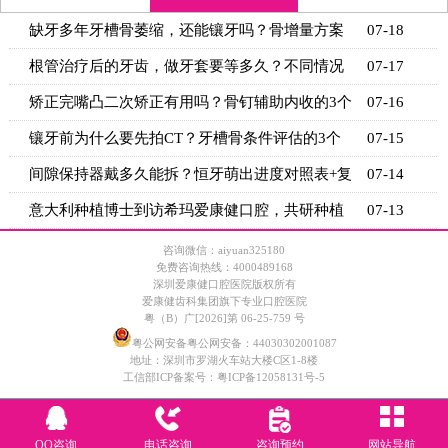
缺牙多年牙槽骨萎缩，还能镶牙吗？骨增量方案
07-18
+适用条
根管治疗后的牙齿，做牙套要等多久？不同情况
07-17
的等待时
矫正完嘴凸二次矫正有用吗？骨钉辅助内收的3个
07-16
关键条
镶牙前为什么要先拍CT？牙槽骨条件评估的3个
07-15
关键指标
间隙保持器戴多久能拆？恒牙萌出进度对照表+复
07-14
诊时间
意大利种植博士到访希玛爱康健口腔，共研种植
07-13
技术新思
咨询微信：aiyuan325180
免费咨询热线：4000489168
深圳爱康健口腔医院版权所有
爱康健齿科集团旗下专业口腔医院
粤（B）广[2026]第 06-25-759 号
粤公网安备粤公网安备：44030302001087
地址：深圳市罗湖火车站大楼C区1-8楼
工信部ICP备案号：
粤ICP备12058131号-5
QQ咨询
电话咨询
咨询预约
网站导航