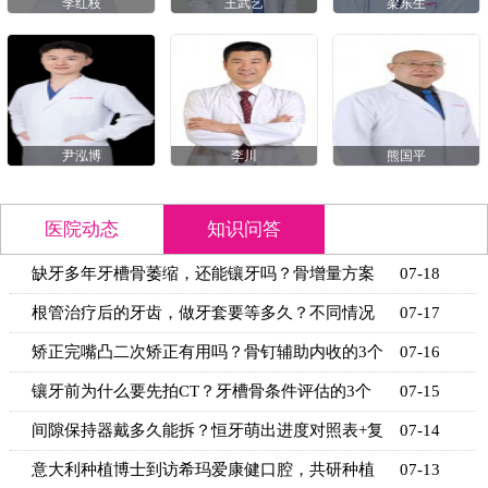
李红枝
王武艺
梁东生
尹泓博
李川
熊国平
医院动态
知识问答
缺牙多年牙槽骨萎缩，还能镶牙吗？骨增量方案
07-18
+适用条
根管治疗后的牙齿，做牙套要等多久？不同情况
07-17
的等待时
矫正完嘴凸二次矫正有用吗？骨钉辅助内收的3个
07-16
关键条
镶牙前为什么要先拍CT？牙槽骨条件评估的3个
07-15
关键指标
间隙保持器戴多久能拆？恒牙萌出进度对照表+复
07-14
诊时间
意大利种植博士到访希玛爱康健口腔，共研种植
07-13