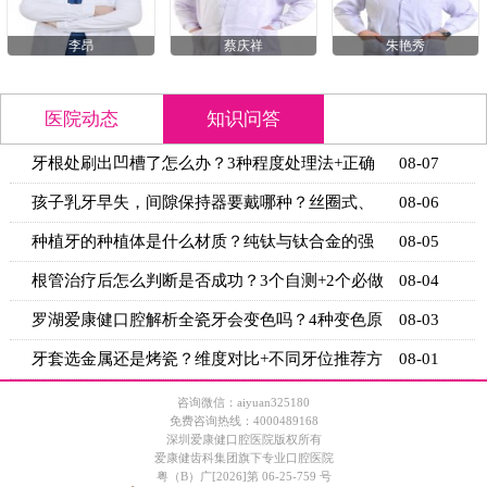
李昂
蔡庆祥
朱艳秀
医院动态
知识问答
牙根处刷出凹槽了怎么办？3种程度处理法+正确
08-07
刷牙姿势
孩子乳牙早失，间隙保持器要戴哪种？丝圈式、
08-06
舌弓式、
种植牙的种植体是什么材质？纯钛与钛合金的强
08-05
度与生物
根管治疗后怎么判断是否成功？3个自测+2个必做
08-04
检查
罗湖爱康健口腔解析全瓷牙会变色吗？4种变色原
08-03
因+5个
牙套选金属还是烤瓷？维度对比+不同牙位推荐方
08-01
案
咨询微信：aiyuan325180
免费咨询热线：4000489168
深圳爱康健口腔医院版权所有
爱康健齿科集团旗下专业口腔医院
粤（B）广[2026]第 06-25-759 号