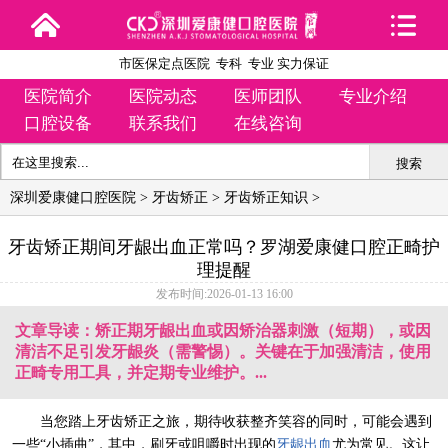
市医保定点医院 专科 专业 实力保证
医院简介
医院动态
医师团队
专业介绍
口腔设备
联系我们
在线咨询
搜索
深圳爱康健口腔医院
>
牙齿矫正
>
牙齿矫正知识
>
牙齿矫正期间牙龈出血正常吗？罗湖爱康健口腔正畸护
理提醒
发布时间:2026-01-13 16:00
文章导读：矫正期牙龈出血或因矫治器刺激（短期），或因
清洁不足引发牙龈炎（需警惕）。关键在于加强清洁，使用
正畸专用工具，并定期专业维护。...
当您踏上牙齿矫正之旅，期待收获整齐笑容的同时，可能会遇到
一些“小插曲”，其中，刷牙或咀嚼时出现的
牙龈出血
尤为常见。这让