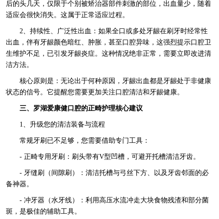
后的头几天，仅限于个别被矫治器部件刺激的部位，出血量少，随着
适应会很快消失。这属于正常适应过程。
2、持续性、广泛性出血：如果全口或多处牙龈在刷牙时经常性
出血，伴有牙龈颜色暗红、肿胀，甚至口腔异味，这强烈提示口腔卫
生维护不足，已引发牙龈炎症。这种情况绝非正常，需要立即改进清
洁方法。
核心原则是：无论出于何种原因，牙龈出血都是牙龈处于非健康
状态的信号。它提醒您需要更加关注口腔清洁和牙龈健康。
三、罗湖爱康健口腔的正畸护理核心建议
1、升级您的清洁装备与流程
常规牙刷已不足够，您需要借助专门工具：
- 正畸专用牙刷：刷头带有V型凹槽，可避开托槽清洁牙齿。
- 牙缝刷（间隙刷）：清洁托槽与弓丝下方、以及牙齿邻面的必
备神器。
- 冲牙器（水牙线）：利用高压水流冲走大块食物残渣和部分菌
斑，是极佳的辅助工具。