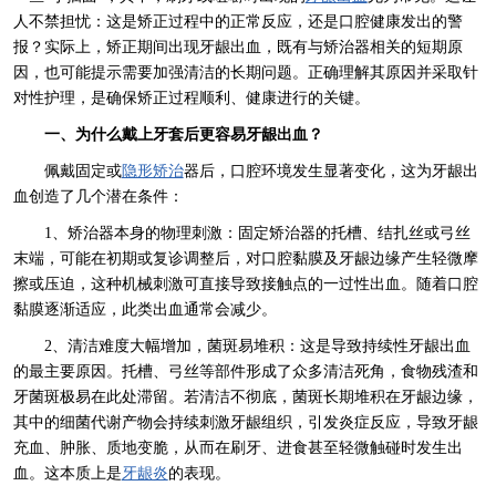
人不禁担忧：这是矫正过程中的正常反应，还是口腔健康发出的警
报？实际上，矫正期间出现牙龈出血，既有与矫治器相关的短期原
因，也可能提示需要加强清洁的长期问题。正确理解其原因并采取针
对性护理，是确保矫正过程顺利、健康进行的关键。
一、为什么戴上牙套后更容易牙龈出血？
佩戴固定或
隐形矫治
器后，口腔环境发生显著变化，这为牙龈出
血创造了几个潜在条件：
1、矫治器本身的物理刺激：固定矫治器的托槽、结扎丝或弓丝
末端，可能在初期或复诊调整后，对口腔黏膜及牙龈边缘产生轻微摩
擦或压迫，这种机械刺激可直接导致接触点的一过性出血。随着口腔
黏膜逐渐适应，此类出血通常会减少。
2、清洁难度大幅增加，菌斑易堆积：这是导致持续性牙龈出血
的最主要原因。托槽、弓丝等部件形成了众多清洁死角，食物残渣和
牙菌斑极易在此处滞留。若清洁不彻底，菌斑长期堆积在牙龈边缘，
其中的细菌代谢产物会持续刺激牙龈组织，引发炎症反应，导致牙龈
充血、肿胀、质地变脆，从而在刷牙、进食甚至轻微触碰时发生出
血。这本质上是
牙龈炎
的表现。