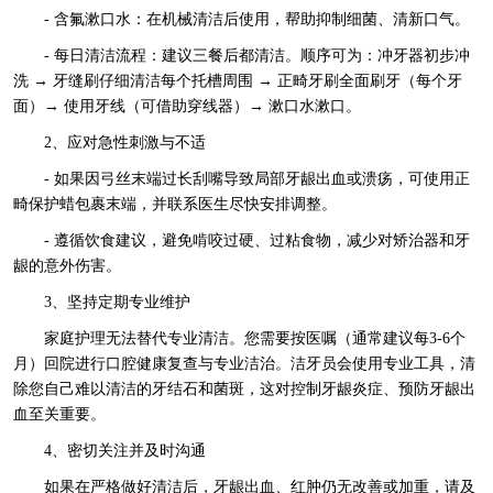
- 含氟漱口水：在机械清洁后使用，帮助抑制细菌、清新口气。
- 每日清洁流程：建议三餐后都清洁。顺序可为：冲牙器初步冲
洗 → 牙缝刷仔细清洁每个托槽周围 → 正畸牙刷全面刷牙（每个牙
面）→ 使用牙线（可借助穿线器）→ 漱口水漱口。
2、应对急性刺激与不适
- 如果因弓丝末端过长刮嘴导致局部牙龈出血或溃疡，可使用正
畸保护蜡包裹末端，并联系医生尽快安排调整。
- 遵循饮食建议，避免啃咬过硬、过粘食物，减少对矫治器和牙
龈的意外伤害。
3、坚持定期专业维护
家庭护理无法替代专业清洁。您需要按医嘱（通常建议每3-6个
月）回院进行口腔健康复查与专业洁治。洁牙员会使用专业工具，清
除您自己难以清洁的牙结石和菌斑，这对控制牙龈炎症、预防牙龈出
血至关重要。
4、密切关注并及时沟通
如果在严格做好清洁后，牙龈出血、红肿仍无改善或加重，请及