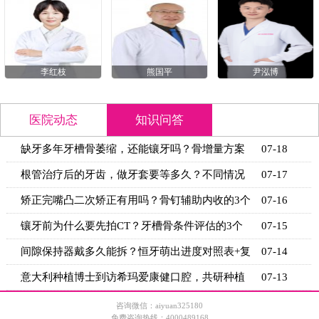
李红枝
熊国平
尹泓博
医院动态
知识问答
缺牙多年牙槽骨萎缩，还能镶牙吗？骨增量方案
07-18
+适用条
根管治疗后的牙齿，做牙套要等多久？不同情况
07-17
的等待时
矫正完嘴凸二次矫正有用吗？骨钉辅助内收的3个
07-16
关键条
镶牙前为什么要先拍CT？牙槽骨条件评估的3个
07-15
关键指标
间隙保持器戴多久能拆？恒牙萌出进度对照表+复
07-14
诊时间
意大利种植博士到访希玛爱康健口腔，共研种植
07-13
技术新思
咨询微信：aiyuan325180
免费咨询热线：4000489168