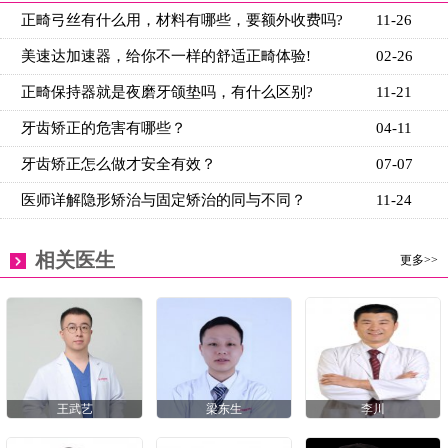
正畸弓丝有什么用，材料有哪些，要额外收费吗?
11-26
美速达加速器，给你不一样的舒适正畸体验!
02-26
正畸保持器就是夜磨牙颌垫吗，有什么区别?
11-21
牙齿矫正的危害有哪些？
04-11
牙齿矫正怎么做才安全有效？
07-07
医师详解隐形矫治与固定矫治的同与不同？
11-24
相关医生
更多>>
王武艺
梁东生
李川