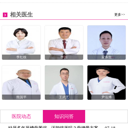
相关医生
更多>>
李红枝
李川
梁东生
熊国平
王武艺
尹泓博
医院动态
知识问答