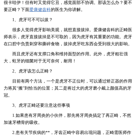
很卡哇伊！但有时又觉得它丑，感觉面部不协调。那该怎么办？要不
要正畸？下面
爱康健齿科
的医生为你讲解。
1、虎牙可不可以拔？
很多人觉得虎牙影响美观，就想直接拔掉。爱康健齿科的正畸医
师表示，虎牙直接拔掉是不可取的，因为虎牙有其重要的功能。虎牙
在口腔中负责刺穿和撕碎食物，拔掉虎牙吃东西会受到很大的影响。
而且虎牙还有支撑口角和维持面型的作用。此外，虎牙粗壮强
大，蛀牙的细菌对于无可奈何，耐用！
2、虎牙该怎么正畸？
目前有两个方法，一个是虎牙不正位时，可以通过矫正器的作用
力将其“搬”到恰当的位置；其二是将过大的虎牙磨小戴上颜值高的牙
冠。
3、虎牙正畸还要注意这些事项
1.如果患有牙周炎的小伙伴，那先将牙周炎搞定了再正畸，不然
加速牙槽骨的吸收。
2.患有关节疾病的**，牙齿正畸中容易出现问题，正畸需医师作