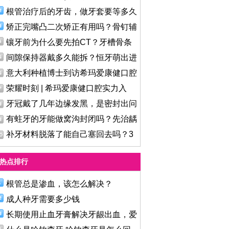
根管治疗后的牙齿，做牙套要等多久
矫正完嘴凸二次矫正有用吗？骨钉辅
镶牙前为什么要先拍CT？牙槽骨条
件
间隙保持器戴多久能拆？恒牙萌出进
意大利种植博士到访希玛爱康健口腔
荣耀时刻 | 希玛爱康健口腔实力入
牙冠戴了几年边缘发黑，是密封出问
有蛀牙的牙能做窝沟封闭吗？先治龋
补牙材料脱落了能自己塞回去吗？3
热点排行
根管总是渗血，该怎么解决？
成人种牙需要多少钱
长期使用止血牙膏解决牙龈出血，爱