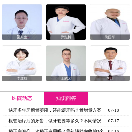
梁东生
尹泓博
熊国平
李红枝
王武艺
李川
医院动态
知识问答
缺牙多年牙槽骨萎缩，还能镶牙吗？骨增量方案
07-18
+适用条
根管治疗后的牙齿，做牙套要等多久？不同情况
07-17
的等待时
矫正完嘴凸二次矫正有用吗？骨钉辅助内收的3个
07-16