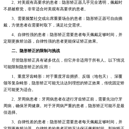
2、对美观有高要求的患者：隐形矫正器几乎完全透明，佩戴时
不易被察觉，非常适合对美观有高要求的患者。
3、需要频繁社交或出席重要场合的患者：隐形矫正器可自由摘
戴，方便患者在需要时取下，满足社交需求。
4、自律性强的患者：隐形矫正需要患者每天佩戴足够时间，并
定期更换矫治器，自律性强的患者更能保证矫正效果。
二、隐形矫正的限制与挑战
尽管隐形矫正具有诸多优点，但它并非适用于所有人。以下情况
可能限制隐形矫正的应用：
1、重度牙齿畸形：对于重度牙齿拥挤、反颌（地包天）、深覆
颌等复杂畸形，隐形矫正可能无法达到理想的矫正效果，传统固定矫
正可能更为适合。
2、牙周病患者：牙周病患者在进行牙齿矫正前，需要先治疗牙
周病，确保牙周健康。对于牙周病严重的患者，隐形矫正可能不是最
佳选择。
3、自律性差的患者：隐形矫正需要患者每天佩戴足够时间，并
定期更换矫治器。自律性差的患者可能无法保证佩戴时间，影响矫正