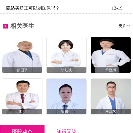
隐适美矫正可以刷医保吗？
12-19
相关医生
更多>>
熊国平
李红枝
尹泓博
李川
梁东生
王武艺
医院动态
知识问答