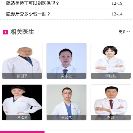
隐适美矫正可以刷医保吗？
12-19
隐形牙套多少钱一副？
12-14
相关医生
更多>>
熊国平
梁东生
李红枝
尹泓博
王武艺
李川