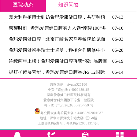
医院动态
知识问答
腔，共研种植
07-13
缺牙多年牙槽骨萎缩，还能镶牙吗
+适用条
“南湖100”并
07-10
根管治疗后的牙齿，做牙套要等多
的等待时
春敏院长见面
06-03
矫正完嘴凸二次矫正有用吗？骨钉
关键条
合作研修中心
05-28
镶牙前为什么要先拍CT？牙槽骨条
关键指标
获“深圳品牌百
05-19
间隙保持器戴多久能拆？恒牙萌出
诊时间
办5·12国际
05-14
意大利种植博士到访希玛爱康健口
技术新思
咨询微信：aiyuan325180
免费咨询热线：4000489168
深圳爱康健口腔医院版权所有
爱康健齿科集团旗下专业口腔医院
粤（B）广[2026]第 06-25-759 号
粤公网安备粤公网安备：44030302001087
地址：深圳市罗湖火车站大楼C区1-8楼
工信部ICP备案号：
粤ICP备12058131号-5