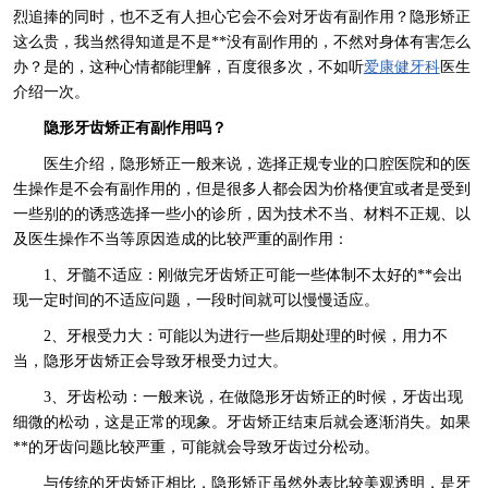
烈追捧的同时，也不乏有人担心它会不会对牙齿有副作用？隐形矫正
这么贵，我当然得知道是不是**没有副作用的，不然对身体有害怎么
办？是的，这种心情都能理解，百度很多次，不如听
爱康健牙科
医生
介绍一次。
隐形牙齿矫正有副作用吗？
医生介绍，隐形矫正一般来说，选择正规专业的口腔医院和的医
生操作是不会有副作用的，但是很多人都会因为价格便宜或者是受到
一些别的的诱惑选择一些小的诊所，因为技术不当、材料不正规、以
及医生操作不当等原因造成的比较严重的副作用：
1、牙髓不适应：刚做完牙齿矫正可能一些体制不太好的**会出
现一定时间的不适应问题，一段时间就可以慢慢适应。
2、牙根受力大：可能以为进行一些后期处理的时候，用力不
当，隐形牙齿矫正会导致牙根受力过大。
3、牙齿松动：一般来说，在做隐形牙齿矫正的时候，牙齿出现
细微的松动，这是正常的现象。牙齿矫正结束后就会逐渐消失。如果
**的牙齿问题比较严重，可能就会导致牙齿过分松动。
与传统的牙齿矫正相比，隐形矫正虽然外表比较美观透明，是牙