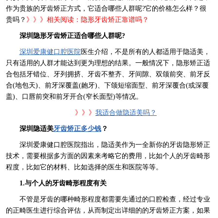
作为贵族的牙齿矫正方式，它适合哪些人群呢?它的价格怎么样？很
贵吗？
》》》相关阅读：
隐形牙齿矫正靠谱吗？
深圳隐形牙齿矫正适合哪些人群呢?
深圳爱康健口腔医院
医生介绍，不是所有的人都适用于隐适美，
只有适用的人群才能达到更为理想的结果。一般情况下，隐形矫正适
合包括牙错位、牙列拥挤、牙齿不整齐、牙间隙、双颌前突、前牙反
合(地包天)、前牙深覆盖(龅牙)、下颌短缩面型、前牙深覆合(或深覆
盖)、口唇前突和前牙开合(窄长面型)等情况。
》》》
我适合做隐适美吗？
深圳隐适美
牙齿矫正多少钱
？
深圳爱康健口腔医院指出，隐适美作为一全新你的牙齿隐形矫正
技术，需要根据多方面的因素来考略它的费用，比如个人的牙齿畸形
程度，比如它的材料、比如选择的医生和医院等等。
1.与个人的牙齿畸形程度有关
不管是牙齿的哪种畸形程度都需要先通过的口腔检查，经过专业
的正畸医生进行综合评估，从而制定出详细的的牙齿矫正方案，如果