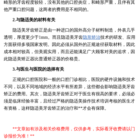
畸形的牙齿程度较轻，没有其他的口腔炎症，和畸形严重，且伴有其
他严重口腔问题，这两者的费用是不相同的。
2.与隐适美的材料有关
隐适美牙齿矫正是由一种进口的国外高分子材料制造，外表几乎
透明，厚度更少于1mm。而且隐适美牙齿
隐形矫治
技术的研发、应用
方面获得多项国家发明。因此必须从国外的正规途径获取材料，因此
成本相对较高，但美观实用，而且还能满足广大顾客对美的追求，因
此隐适美矫正器比普通矫正器的价格贵。
3.与医生与医院的选择有关
正规的口腔医院和一般的口腔门诊相比，医院的硬件设施和技术
不同，以及不同地域的经济水平有所差异，这些都会影响隐适美牙齿
矫正的费用。其次，隐适美牙齿矫正对于医生有很高的要求，必须必
须是临床经验丰富，且经过严格的隐适美操作技术培训考核的医生才
有资格，这样隐适美牙齿矫正的治疗和**才会有保障。
**文章如有涉及相关价格费用，仅供参考，实际看牙收费请以门
诊报价为准！**