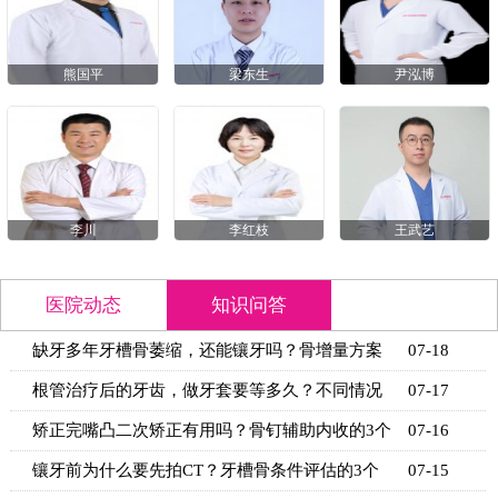
熊国平
梁东生
尹泓博
李川
李红枝
王武艺
医院动态
知识问答
缺牙多年牙槽骨萎缩，还能镶牙吗？骨增量方案
07-18
+适用条
根管治疗后的牙齿，做牙套要等多久？不同情况
07-17
的等待时
矫正完嘴凸二次矫正有用吗？骨钉辅助内收的3个
07-16
关键条
镶牙前为什么要先拍CT？牙槽骨条件评估的3个
07-15