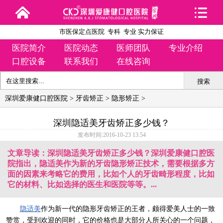
市医保定点医院 专科 专业 实力保证
医院简介
医院动态
医师团队
专业介绍
口腔设备
联系我们
在线咨询
搜索
深圳爱康健口腔医院
>
牙齿矫正
>
隐形矫正
>
深圳隐适美牙齿矫正多少钱？
发布时间:2016-10-23 13:54
文章导读：深圳隐适美牙齿矫正多少钱？深圳爱康健口腔医
院指出，隐适美作为新的牙齿隐形矫正技术，需要根据多方
面的因素来考略它的费用，比如个人的牙齿畸形程度，比如
它的材料、比如选择的医生和医院等等。...
隐适美
作为新一代的隐形牙齿矫正的王者，颇得爱美人士的一致
赞赏，受到欢迎的同时，它的价格也是大部分人所关心的一个问题，