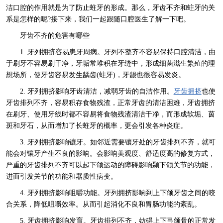
洁口腔的作用就是为了防止蛀牙的形成。那么，牙齿不齐和蛀牙的关
系是怎样的呢?接下来，我们一起跟随口腔医生了解一下吧。
牙齿不齐的危害有哪些
1. 牙列拥挤容易患牙周病。牙列不整齐不容易保持口腔清洁，由
于刷牙不容易刷干净，牙垢常堆积在牙缝中，形成细菌滋生繁殖的理
想场所，使牙齿容易发生龋齿(蛀牙)，牙龈也很容易发炎。
2. 牙列拥挤影响牙齿清洁，减弱牙齿的自洁作用。
牙齿拥挤
也使
牙齿排列不齐，容易积存食物残渣，正常牙齿的清洁困难，牙齿拥挤
在刷牙、使用牙线时都不容易将食物残渣清洁干净，而形成软垢、茵
斑和牙石，从而增加了长蛀牙的概率，更会引发各种炎症。
3. 牙列拥挤影响镶牙。如邻近需要镶牙处的牙齿排列不齐，就可
能会对镶牙产生不良的影响。会影响美观度、舒适度高的修复方式，
严重的牙齿排列不齐可以起下颌运动的障碍影响颞下颌关节的功能，
进而引发关节的功能和器质性病变。
4. 牙列拥挤影响咀嚼功能。牙列拥挤影响到上下颌牙齿之间的咬
合关系，降低咀嚼效率。从而引起消化不良和胃肠功能的紊乱。
5. 牙齿拥挤影响发育。牙齿排列不齐，妨碍上下弓颌骨的正常发