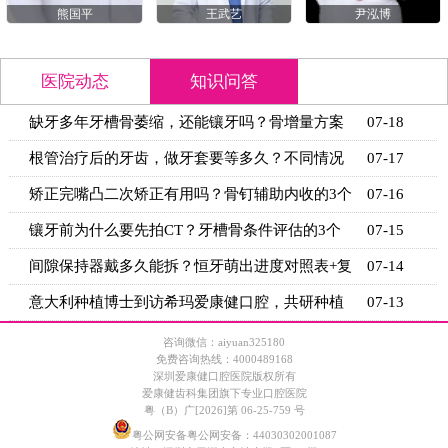
熊国平
王武艺
尹泓博
医院动态
知识问答
缺牙多年牙槽骨萎缩，还能镶牙吗？骨增量方案
07-18
+适用条
根管治疗后的牙齿，做牙套要等多久？不同情况
07-17
的等待时
矫正完嘴凸二次矫正有用吗？骨钉辅助内收的3个
07-16
关键条
镶牙前为什么要先拍CT？牙槽骨条件评估的3个
07-15
关键指标
间隙保持器戴多久能拆？恒牙萌出进度对照表+复
07-14
诊时间
意大利种植博士到访希玛爱康健口腔，共研种植
07-13
技术新思
咨询微信：aiyuan325180
免费咨询热线：4000489168
深圳爱康健口腔医院版权所有
爱康健齿科集团旗下专业口腔医院
粤（B）广[2026]第 06-25-759 号
粤公网安备粤公网安备：44030302001087