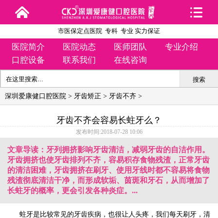
市医保定点医院 专科 专业 实力保证
医院简介
医院动态
医师团队
专业介绍
口腔设备
联系我们
在线咨询
搜索
深圳爱康健口腔医院
>
牙齿矫正
>
牙齿不齐
>
牙齿不齐会容易长蛀牙么？
发布时间:2018-07-28 10:06
文章导读：牙列拥挤影响牙齿清洁，减弱牙齿的自洁作用。
牙齿拥挤也使牙齿排列不齐，容易积存食物残渣，正常牙齿
的清洁困难，牙齿拥挤在刷牙、使用牙线时都不容易将食物
残渣彻底清洁干净，而形成软垢、茵斑和牙石，从而增加了
长蛀牙的概率，更会引发各种炎症。...
蛀牙是比较常见的牙齿疾病，也很让人头疼，我们每天刷牙，清