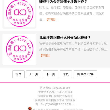
哪些行为会导致孩子牙齿不齐？
吐舌头、吮手指、咬硬物、偏侧咀嚼等口腔不良习
惯，都有可能会影响孩子的口颌系统发育，导致牙
齿…
【详细】
儿童牙齿正畸什么时候做比较好？
孩子都是每个家里的宝贝，得到的关爱只多不少，这
就导致很多孩子养成了不良习惯，如吮吸手指，咬…
【详细】
首页
上一页
下一页
末页
共
16
页
157
条
咨询微信：aiyuan325180
免费咨询热线：4000489168
深圳爱康健口腔医院版权所有
爱康健齿科集团旗下专业口腔医院
粤（B）广[2026]第 06-25-759 号