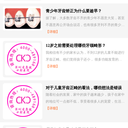
青少年牙齿矫正为什么要趁早？
据了解，大多数牙齿不齐的青少年不愿意大笑，甚至
不愿意再公开场合说话，也有很多牙列不齐的青少…
【详细】
12岁之前需要处理哪些牙颌畸形？
我相信有不少的家长认为，不到12岁的儿童不能进行
牙齿正畸。他们觉得孩子还小， 很多功能发育的…
【详细】
对于儿童牙齿正畸的看法，哪些想法是错误
的？
随着社会的发展，家中的孩子越来越少，孩子在家中
的地位可一点都不低，享受着很多人的宠爱，生活…
【详细】