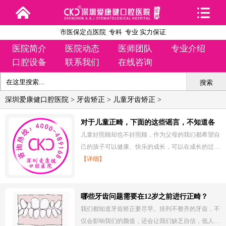
市医保定点医院 专科 专业 实力保证
医院简介
医院动态
医师团队
专业介绍
口腔设备
联系我们
在线咨询
搜索
深圳爱康健口腔医院
>
牙齿矫正
>
儿童牙齿矫正
>
对于儿童正畸，下面的这些谣言，不知道各
位相信了没有？
儿童好照顾却也不好照顾，作为父母的我们都希望自
己的孩子可以健康、快乐的成长，可以在成长的过…
【详细】
哪些牙齿问题需要在12岁之前进行正畸？
我们都知道牙齿矫正要尽早。排列不整齐的牙齿，不
仅会影响我们的颜值，还会让我们缺乏自信，低人…