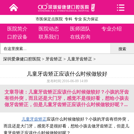
市医保定点医院 专科 专业 实力保证
医院简介
医院动态
医师团队
专业介绍
口腔设备
联系我们
在线咨询
搜索
深圳爱康健口腔医院
>
牙齿矫正
>
儿童牙齿矫正
>
儿童牙齿矫正应该什么时候做较好
发布时间:2016-06-09 14:09
文章导读：儿童牙齿矫正应该什么时候做较好？小孩的牙齿
有些外突，而且还是大门牙，感觉不是很好看，想给小孩去
做牙齿矫正，但是儿童牙齿矫正应该什么时候做较好呢？...
儿童牙齿矫正
应该什么时候做较好？小孩的牙齿有些外突，
而且还是大门牙，感觉不是很好看，想给小孩去做牙齿矫正，但是儿
童牙齿矫正应该什么时候做较好呢？