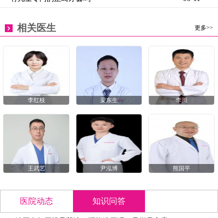
相关医生
更多>>
李红枝
梁东生
李川
王武艺
尹泓博
熊国平
医院动态
知识问答