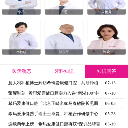
李昂
严思
朱艳秀
韦秋红
熊国平
许欢
医院动态
牙科知识
知识问答
意大利种植博士到访希玛爱康健口腔，共研种植
07-13
技术新思
荣耀时刻 | 希玛爱康健口腔实力入选“南湖100”并
07-10
获官
希玛爱康健口腔「北京正畸名家马春敏院长见面
06-03
日」活动
希玛爱康健携手瑞士士卓曼，种植合作研修中心
05-28
揭牌
连续两年上榜！希玛爱康健口腔再获“深圳品牌百
05-19