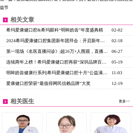
益节
相关文章
希玛爱康健口腔&希玛眼科“明眸皓齿”年度盛典精
02-02
2024希玛爱康健口腔集团新年团拜会：开启新年新篇章！
02-18
第一现场《名医直播问诊》|超26万+人围观，直播间家长
06-27
连续两年上榜！希玛爱康健口腔再获“深圳品牌百强”
05-19
明眸皓齿健康行系列|希玛爱康健口腔十月“公益满金秋
11-03
爱康健口腔荣获“最值得网民信赖品牌”大奖
12-19
相关医生
更多>>