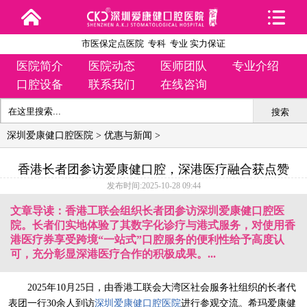
市医保定点医院 专科 专业 实力保证
医院简介
医院动态
医师团队
专业介绍
口腔设备
联系我们
在线咨询
搜索
深圳爱康健口腔医院
>
优惠与新闻
>
香港长者团参访爱康健口腔，深港医疗融合获点赞
发布时间:2025-10-28 09:44
文章导读：香港工联会组织长者团参访深圳爱康健口腔医
院。长者们实地体验了其数字化诊疗与港式服务，对使用香
港医疗券享受跨境“一站式”口腔服务的便利性给予高度认
可，充分彰显深港医疗合作的积极成果。...
2025年10月25日，由香港工联会大湾区社会服务社组织的长者代
表团一行30余人到访
深圳爱康健口腔医院
进行参观交流。希玛爱康健