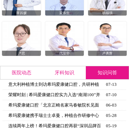
覃园媛
梁东生
杨福强
严思
代堂华
卢勇辉
医院动态
牙科知识
知识问答
意大利种植博士到访希玛爱康健口腔，共研种植
07-13
技术新思
荣耀时刻 | 希玛爱康健口腔实力入选“南湖100”并
07-10
获官
希玛爱康健口腔「北京正畸名家马春敏院长见面
06-03
日」活动
希玛爱康健携手瑞士士卓曼，种植合作研修中心
05-28
揭牌
连续两年上榜！希玛爱康健口腔再获“深圳品牌百
05-19