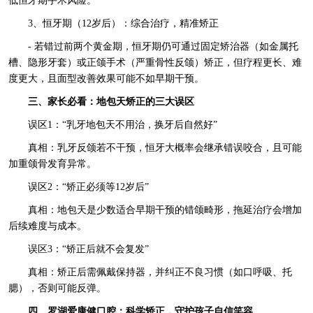
低恒牙期手术风险。
3、恒牙期（12岁后）：综合治疗，精准矫正
- 若错过前两个黄金期，恒牙期仍可通过固定矫治器（如金属托
槽、隐形牙套）或正颌手术（严重骨性反颌）矫正，但疗程更长、难
度更大，且面型改善效果可能不如早期干预。
三、家长必看：地包天矫正的三大误区
误区1：“乳牙地包天不用治，换牙后自然好”
真相：乳牙反颌若不干预，恒牙大概率会继承错误咬合，且可能
加重颌骨发育异常。
误区2：“矫正必须等12岁后”
真相：地包天是少数适合早期干预的错颌畸形，拖延治疗会增加
后续难度与成本。
误区3：“矫正后就不会复发”
真相：矫正后需佩戴保持器，并纠正不良习惯（如口呼吸、托
腮），否则可能反弹。
四、罗湖爱康健口腔：科学矫正，守护孩子自信笑容