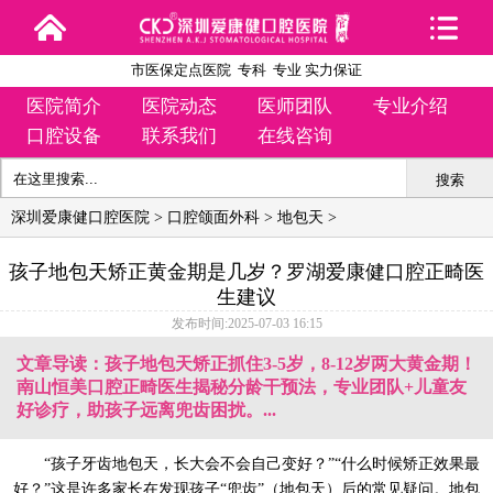
市医保定点医院 专科 专业 实力保证
医院简介
医院动态
医师团队
专业介绍
口腔设备
联系我们
在线咨询
搜索
深圳爱康健口腔医院
>
口腔颌面外科
>
地包天
>
孩子地包天矫正黄金期是几岁？罗湖爱康健口腔正畸医
生建议
发布时间:2025-07-03 16:15
文章导读：孩子地包天矫正抓住3-5岁，8-12岁两大黄金期！
南山恒美口腔正畸医生揭秘分龄干预法，专业团队+儿童友
好诊疗，助孩子远离兜齿困扰。...
“孩子牙齿地包天，长大会不会自己变好？”“什么时候矫正效果最
好？”这是许多家长在发现孩子“兜齿”（地包天）后的常见疑问。地包