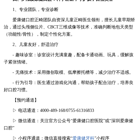
1、专业团队，专业诊断
爱康健口腔正畸团队由资深儿童正畸医生领衔，擅长儿童早期矫
治，通过头颅侧位片、CBCT三维成像等技术，准确判断地包天类型
（功能性/骨性），制定个性化方案。
2、儿童友好，舒适治疗
- 趣味诊室：诊室设计充满童趣，配备卡通动画、玩具，缓解孩
子紧张情绪。
- 无痛技术：采用微创取模、低摩擦托槽等，减少治疗不适感。
- 行为引导：医生通过游戏化沟通，帮助孩子配合治疗，培养良
好口腔习惯。
【预约通道】
▷ 电话通道：4000-489-168/0755-61316833
▷ 微信通道：关注官方公众号“爱康健口腔医院”或“深圳爱康健
口腔”
▷ 小程序通道：微信直接搜索“
爱康健牙科
”小程序