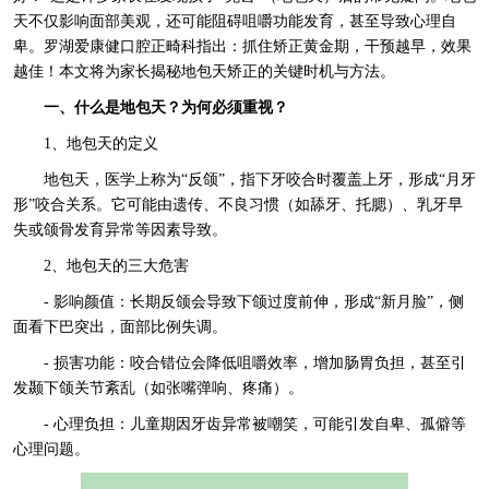
天不仅影响面部美观，还可能阻碍咀嚼功能发育，甚至导致心理自
卑。罗湖爱康健口腔正畸科指出：抓住矫正黄金期，干预越早，效果
越佳！本文将为家长揭秘地包天矫正的关键时机与方法。
一、什么是地包天？为何必须重视？
1、地包天的定义
地包天，医学上称为“反颌”，指下牙咬合时覆盖上牙，形成“月牙
形”咬合关系。它可能由遗传、不良习惯（如舔牙、托腮）、乳牙早
失或颌骨发育异常等因素导致。
2、地包天的三大危害
- 影响颜值：长期反颌会导致下颌过度前伸，形成“新月脸”，侧
面看下巴突出，面部比例失调。
- 损害功能：咬合错位会降低咀嚼效率，增加肠胃负担，甚至引
发颞下颌关节紊乱（如张嘴弹响、疼痛）。
- 心理负担：儿童期因牙齿异常被嘲笑，可能引发自卑、孤僻等
心理问题。