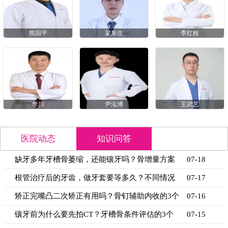
熊国平
梁东生
李红枝
李川
尹泓博
王武艺
医院动态
知识问答
缺牙多年牙槽骨萎缩，还能镶牙吗？骨增量方案
07-18
+适用条
根管治疗后的牙齿，做牙套要等多久？不同情况
07-17
的等待时
矫正完嘴凸二次矫正有用吗？骨钉辅助内收的3个
07-16
关键条
镶牙前为什么要先拍CT？牙槽骨条件评估的3个
07-15