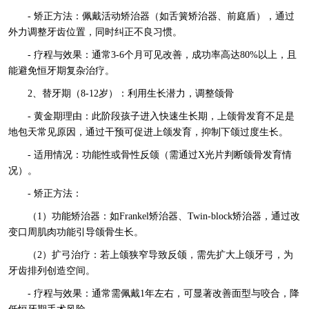
- 矫正方法：佩戴活动矫治器（如舌簧矫治器、前庭盾），通过
外力调整牙齿位置，同时纠正不良习惯。
- 疗程与效果：通常3-6个月可见改善，成功率高达80%以上，且
能避免恒牙期复杂治疗。
2、替牙期（8-12岁）：利用生长潜力，调整颌骨
- 黄金期理由：此阶段孩子进入快速生长期，上颌骨发育不足是
地包天常见原因，通过干预可促进上颌发育，抑制下颌过度生长。
- 适用情况：功能性或骨性反颌（需通过X光片判断颌骨发育情
况）。
- 矫正方法：
（1）功能矫治器：如Frankel矫治器、Twin-block矫治器，通过改
变口周肌肉功能引导颌骨生长。
（2）扩弓治疗：若上颌狭窄导致反颌，需先扩大上颌牙弓，为
牙齿排列创造空间。
- 疗程与效果：通常需佩戴1年左右，可显著改善面型与咬合，降