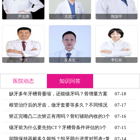
尹泓博
王武艺
熊国平
李川
梁东生
李红枝
医院动态
知识问答
缺牙多年牙槽骨萎缩，还能镶牙吗？骨增量方案
07-18
+适用条
根管治疗后的牙齿，做牙套要等多久？不同情况
07-17
的等待时
矫正完嘴凸二次矫正有用吗？骨钉辅助内收的3个
07-16
关键条
镶牙前为什么要先拍CT？牙槽骨条件评估的3个
07-15
关键指标
间隙保持器戴多久能拆？恒牙萌出进度对照表+复
07-14