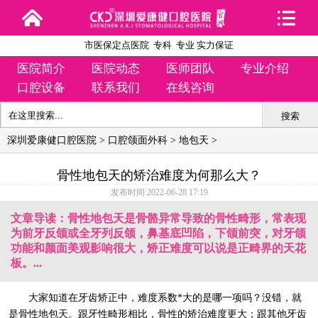
市医保定点医院 专科 专业 实力保证
医院简介
医院动态
医师团队
专业介绍
口腔设备
联系我们
在线咨询
搜索
深圳爱康健口腔医院
>
口腔颌面外科
>
地包天
>
骨性地包天的矫治难度为何那么大？
发布时间:2022-06-28 17:19
文章导读：骨性地包天是骨骼异常导致的骨性畸形，常表现
为前牙反颌或全牙列反颌，鼻基底凹陷，下颌前突，对牙颌
功能和颜面美观影响很大，矫正难度可以说是正畸界的天花
板。...
大家知道在牙齿矫正中，难度系数*大的是哪一项吗？没错，就
是骨性地包天。跟牙性畸形相比，骨性的矫治难度更大；跟其他牙齿