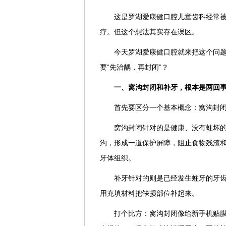
这是罗湖爱康健口腔儿童齿科经常被
疗。但这个想法其实存在误区。
今天罗湖爱康健口腔就来把这个问
要“先治龋，再封闭”？
一、窝沟封闭和补牙，根本是两回
首先要区分一个基本概念：窝沟封
窝沟封闭针对的是健康、没有蛀坏
沟，形成一道保护屏障，阻止食物残渣
牙体组织。
补牙针对的则是已经发生蛀牙的牙
用充填材料把缺损部位补起来。
打个比方：窝沟封闭像给新手机贴