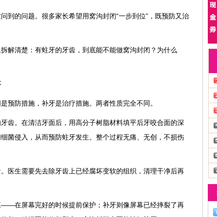
问到的问题。很多家长希望用窝沟封闭“一步到位”，既预防又治
题拆解清楚：有蛀牙的牙齿，到底能不能做窝沟封闭？为什么
事
闭是预防措施，补牙是治疗措施。两者性质完全不同。
的牙齿。在清洁牙面后，用高分子树脂材料填平后牙咬合面的深
和细菌侵入，从而预防蛀牙发生。整个过程无痛、无创，不损伤
齿。医生需要先去除牙齿上已经腐坏变软的组织，清理干净后再
膜——在屏幕完好的时候提前保护；补牙则像屏幕已经摔裂了再