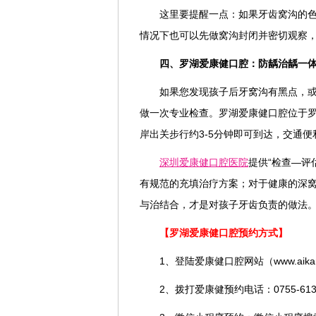
这里要提醒一点：如果牙齿窝沟的色
情况下也可以先做窝沟封闭并密切观察，
四、罗湖爱康健口腔：防龋治龋一
如果您发现孩子后牙窝沟有黑点，
做一次专业检查。罗湖爱康健口腔位于罗
岸出关步行约3-5分钟即可到达，交通便
深圳爱康健口腔医院
提供“检查—评
有规范的充填治疗方案；对于健康的深
与治结合，才是对孩子牙齿负责的做法
【罗湖爱康健口腔预约方式】
1、登陆爱康健口腔网站（www.aikang
2、拨打爱康健预约电话：0755-613168