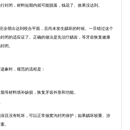
强行封闭，材料短期内就可能脱落，钱花了、效果没达到。
齿完全萌出达到咬合平面，且尚未发生龋坏的时候。一旦错过这个
沟封闭的适应证了。正确的做法是先治疗龋齿，等牙齿恢复健康
沟封闭。
？
牙迹象时，规范的流程是：
树脂等材料填补缺损，恢复牙齿外形和功能。
齿
沟深且没有蛀坏，可以正常做窝沟封闭保护；如果龋坏较重、涉
方案。