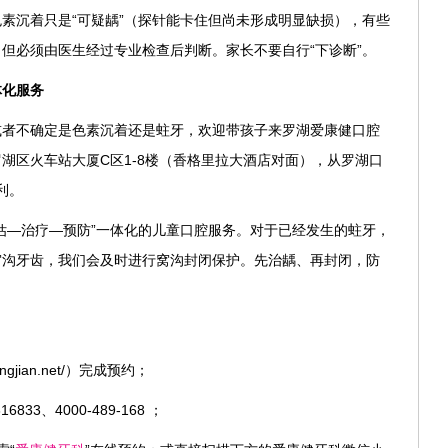
素沉着只是“可疑龋”（探针能卡住但尚未形成明显缺损），有些
但必须由医生经过专业检查后判断。家长不要自行“下诊断”。
体化服务
或者不确定是色素沉着还是蛀牙，欢迎带孩子来罗湖爱康健口腔
湖区火车站大厦C区1-8楼（香格里拉大酒店对面），从罗湖口
利。
估—治疗—预防”一体化的儿童口腔服务。对于已经发生的蛀牙，
窝沟牙齿，我们会及时进行窝沟封闭保护。先治龋、再封闭，防
。
jian.net/）完成预约；
33、4000-489-168 ；