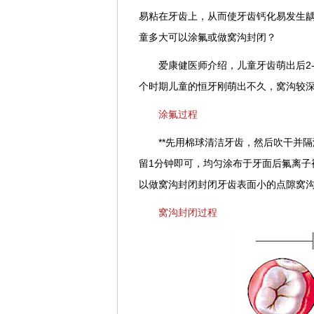
易粘在牙齿上，从而使牙齿钙化易发生
童多大可以涂氟或做窝沟封闭？
爱康健医师介绍，儿童牙齿萌出后2-
个时期儿童的恒牙刚萌出不久，窝沟较
涂氟过程
**先用棉球清洁牙齿，然后吹干并
留1分钟即可，均匀涂布于牙面后氟离子
以做窝沟封闭封闭牙齿表面小的点隙窝
窝沟封闭过程