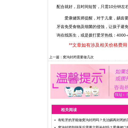
配合就好，且时间短暂，只需10分钟左
爱康健医师提醒，对于儿童，龋齿
牙齿免受食物及细菌的侵蚀，让孩子避
询在线医生，或是拨打爱牙热线：4000-489
**文章如有涉及相关价格费
上一篇：
窝沟封闭需要做几次
相关阅读
有蛀牙的牙能做窝沟封闭吗？先治龋再封闭的
窝沟封闭剂脱落后需要立即补封吗？爱康健口