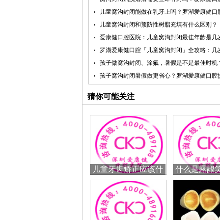
儿童窝沟封闭能做在乳牙上吗？罗湖爱康健口
儿童窝沟封闭和预防性树脂充填有什么区别？
爱康健口腔医院：儿童窝沟封闭最佳年龄是几
罗湖爱康健口腔「儿童窝沟封闭」全攻略：几
孩子做窝沟封闭、涂氟，暑假是不是最佳时机
孩子窝沟封闭暑假做更省心？罗湖爱康健口腔
猜你可能关注
儿童牙齿矫正应该什
什么是露龈
么时候做较好
笑怎么