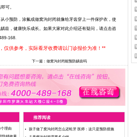
右即可。
要从小预防，涂氟或做窝沟封闭就像给牙齿穿上一件保护衣，使
免龋齿，健康快乐成长。如果大家对此介绍还有疑问，请点击咨
-168.
用，仅供参考，实际看牙收费请以门诊报价为准！**
下一篇：
做窝沟封闭能预防龋齿吗
推荐阅读
3个理由
孩子做了窝沟封闭怎么还蛀牙 医师：这只是预防措施
腔防龋效果