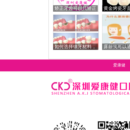
矫正牙齿可以只矫正
黄金烤瓷牙
一排牙齿吗？
的吗？怎
如何选择镶牙材料，
露龈笑可以
是不是越贵越
矫正改善
爱康健