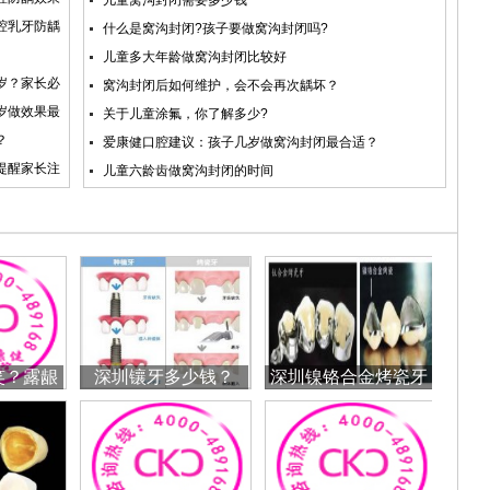
儿童窝沟封闭需要多少钱
腔乳牙防龋
什么是窝沟封闭?孩子要做窝沟封闭吗?
儿童多大年龄做窝沟封闭比较好
岁？家长必
窝沟封闭后如何维护，会不会再次龋坏？
岁做效果最
关于儿童涂氟，你了解多少?
？
爱康健口腔建议：孩子几岁做窝沟封闭最合适？
提醒家长注
儿童六龄齿做窝沟封闭的时间
笑？露龈
深圳镶牙多少钱？
深圳镍铬合金烤瓷牙
办？
的价格一般是