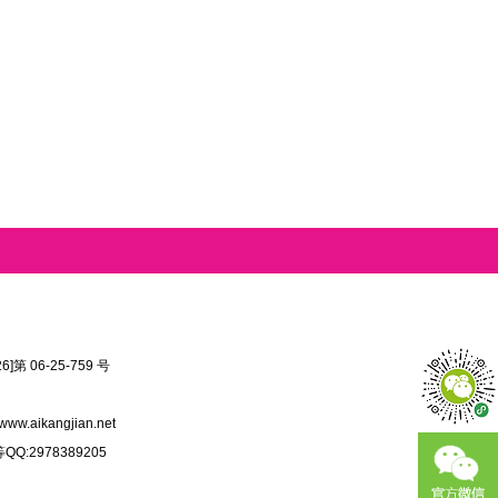
第 06-25-759 号
www.aikangjian.net
:2978389205