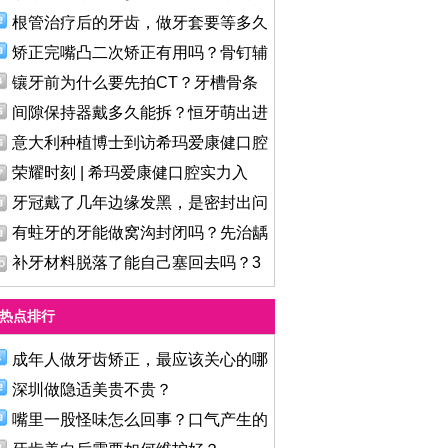
根管治疗后的牙齿，做牙套要等多久
矫正完嘴凸二次矫正有用吗？骨钉辅
镶牙前为什么要先拍CT？牙槽骨条
件
间隙保持器戴多久能拆？恒牙萌出进
意大利种植博士到访希玛爱康健口腔
荣耀时刻 | 希玛爱康健口腔实力入
牙冠戴了几年边缘发黑，是密封出问
有蛀牙的牙能做窝沟封闭吗？先治龋
补牙材料脱落了能自己塞回去吗？3
热点排行
成年人做牙齿矫正，最应该关心的哪
深圳做隐适美贵不贵？
嘴里一股怪味怎么回事？口气产生的