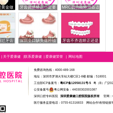
是黄金做
牙齿拥挤矫正一定要
MRC肌功能矫治器适
么样
拔牙吗
合哪些儿童？
通过牙齿
深圳全口缺失做种植
牙齿不齐选矫正还是
吗？
牙需要多少钱
烤瓷牙？
|
关于爱康健
|
联系爱康健
|
爱康健荣誉
|
网站地图
免费咨询热线：4000-489-168
地址：深圳市罗湖火车站大楼C区1-8楼 邮编：518001
工信部ICP备案号：
粤ICP备12058131号-5
粤（B）广[2026]
公安备案号
粤公网安备：44030302001087
深圳口腔专科医院
深圳爱康健口腔医院版权所有
官网：
医疗服务监督电话：0755-61316833 网站合作\有情链接等QQ