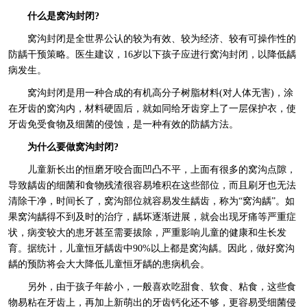
什么是窝沟封闭?
窝沟封闭是全世界公认的较为有效、较为经济、较有可操作性的
防龋干预策略。医生建议，16岁以下孩子应进行窝沟封闭，以降低龋
病发生。
窝沟封闭是用一种合成的有机高分子树脂材料(对人体无害)，涂
在牙齿的窝沟内，材料硬固后，就如同给牙齿穿上了一层保护衣，使
牙齿免受食物及细菌的侵蚀，是一种有效的防龋方法。
为什么要做窝沟封闭?
儿童新长出的恒磨牙咬合面凹凸不平，上面有很多的窝沟点隙，
导致龋齿的细菌和食物残渣很容易堆积在这些部位，而且刷牙也无法
清除干净，时间长了，窝沟部位就容易发生龋齿，称为“窝沟龋”。如
果窝沟龋得不到及时的治疗，龋坏逐渐进展，就会出现牙痛等严重症
状，病变较大的患牙甚至需要拔除，严重影响儿童的健康和生长发
育。据统计，儿童恒牙龋齿中90%以上都是窝沟龋。因此，做好窝沟
龋的预防将会大大降低儿童恒牙龋的患病机会。
另外，由于孩子年龄小，一般喜欢吃甜食、软食、粘食，这些食
物易粘在牙齿上，再加上新萌出的牙齿钙化还不够，更容易受细菌侵