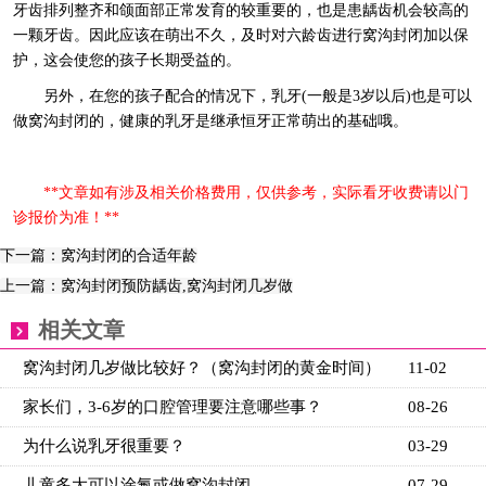
牙齿排列整齐和颌面部正常发育的较重要的，也是患龋齿机会较高的
一颗牙齿。因此应该在萌出不久，及时对六龄齿进行窝沟封闭加以保
护，这会使您的孩子长期受益的。
另外，在您的孩子配合的情况下，乳牙(一般是3岁以后)也是可以
做窝沟封闭的，健康的乳牙是继承恒牙正常萌出的基础哦。
**文章如有涉及相关价格费用，仅供参考，实际看牙收费请以门
诊报价为准！**
下一篇：窝沟封闭的合适年龄
上一篇：窝沟封闭预防龋齿,窝沟封闭几岁做
相关文章
窝沟封闭几岁做比较好？（窝沟封闭的黄金时间）
11-02
家长们，3-6岁的口腔管理要注意哪些事？
08-26
为什么说乳牙很重要？
03-29
儿童多大可以涂氟或做窝沟封闭
07-29