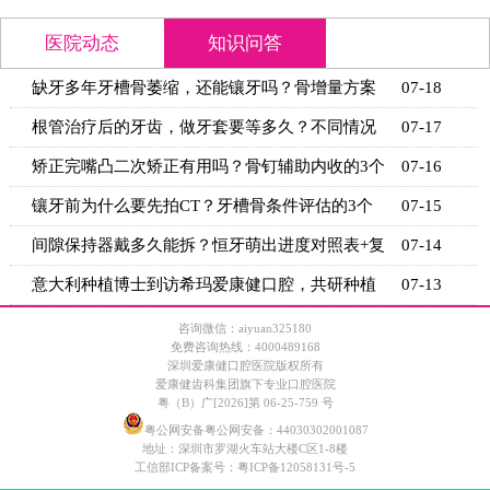
医院动态
知识问答
缺牙多年牙槽骨萎缩，还能镶牙吗？骨增量方案
07-18
+适用条
根管治疗后的牙齿，做牙套要等多久？不同情况
07-17
的等待时
矫正完嘴凸二次矫正有用吗？骨钉辅助内收的3个
07-16
关键条
镶牙前为什么要先拍CT？牙槽骨条件评估的3个
07-15
关键指标
间隙保持器戴多久能拆？恒牙萌出进度对照表+复
07-14
诊时间
意大利种植博士到访希玛爱康健口腔，共研种植
07-13
技术新思
咨询微信：aiyuan325180
免费咨询热线：4000489168
深圳爱康健口腔医院版权所有
爱康健齿科集团旗下专业口腔医院
粤（B）广[2026]第 06-25-759 号
粤公网安备粤公网安备：44030302001087
地址：深圳市罗湖火车站大楼C区1-8楼
工信部ICP备案号：
粤ICP备12058131号-5