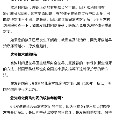
窝沟封闭后，理论上仍然有患龋齿的可能。因为窝沟封闭有
5%-10%脱落率，其主要原因是，有的孩子在操作过程中口水多，可
能使得封闭不牢固、易脱落。因此建议做完窝沟封闭后，3个月左右
到医院检查一下，如果发现封闭剂脱落，医院会免费为您的孩子重新
封闭。
如果您的孩子已经发生了龋齿，就应当及时治疗，因为牙病越早
治疗痛苦越小、疗效也越好。
这项技术成熟吗?
窝沟封闭是世界卫生组织向全世界儿童推荐的一种保护新生恒牙
的方法，我国牙防组织也向全国的小朋友推荐了这种保护牙的新方
法。
在发达国家，6-9岁的儿童常规窝沟封闭已做了100年，所以，美
国的龋患率仅为3.3%。
您知道做窝沟封闭的较佳年龄吗?
6-8岁是较适合做窝沟封闭的年龄。因为恒磨牙(即六龄齿)在6岁
左右开始萌出，是口腔中萌出较早的恒磨牙，是发挥咀嚼功能、保持