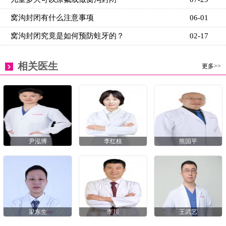
窝沟封闭有什么注意事项
06-01
窝沟封闭究竟是如何预防蛀牙的？
02-17
相关医生
更多>>
尹泓博
李红枝
熊国平
梁东生
李川
王武艺