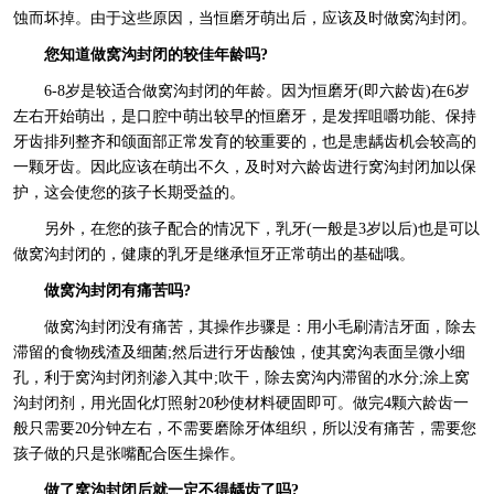
蚀而坏掉。由于这些原因，当恒磨牙萌出后，应该及时做窝沟封闭。
您知道做窝沟封闭的较佳年龄吗?
6-8岁是较适合做窝沟封闭的年龄。因为恒磨牙(即六龄齿)在6岁
左右开始萌出，是口腔中萌出较早的恒磨牙，是发挥咀嚼功能、保持
牙齿排列整齐和颌面部正常发育的较重要的，也是患龋齿机会较高的
一颗牙齿。因此应该在萌出不久，及时对六龄齿进行窝沟封闭加以保
护，这会使您的孩子长期受益的。
另外，在您的孩子配合的情况下，乳牙(一般是3岁以后)也是可以
做窝沟封闭的，健康的乳牙是继承恒牙正常萌出的基础哦。
做窝沟封闭有痛苦吗?
做窝沟封闭没有痛苦，其操作步骤是：用小毛刷清洁牙面，除去
滞留的食物残渣及细菌;然后进行牙齿酸蚀，使其窝沟表面呈微小细
孔，利于窝沟封闭剂渗入其中;吹干，除去窝沟内滞留的水分;涂上窝
沟封闭剂，用光固化灯照射20秒使材料硬固即可。做完4颗六龄齿一
般只需要20分钟左右，不需要磨除牙体组织，所以没有痛苦，需要您
孩子做的只是张嘴配合医生操作。
做了窝沟封闭后就一定不得龋齿了吗?