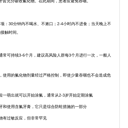
让牙齿充分吸收氟化物。在此期间，患者应避免吞咽。
项：30分钟内不喝水、不漱口；2-4小时内不进食；当天晚上不
的接触时间。
通常可持续3-6个月，建议高风险人群每3个月进行一次，一般人
，使用的氟化物剂量经过严格控制，即使少量吞咽也不会造成危
齿一萌出就可以开始涂氟，通常从2-3岁开始定期涂氟
牙和使用含氟牙膏，它只是综合防蛀措施的一部分
物有过敏反应，但非常罕见