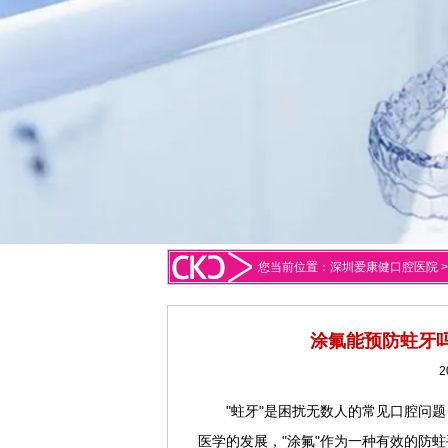
您当前位置：
深圳爱康健口腔医院
涂氟能预防蛀牙
2
"蛀牙"是困扰无数人的常见口腔问
医学的发展，"涂氟"作为一种有效的防