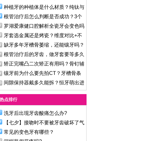
种植牙的种植体是什么材质？纯钛与
根管治疗后怎么判断是否成功？3个
罗湖爱康健口腔解析全瓷牙会变色吗
牙套选金属还是烤瓷？维度对比+不
缺牙多年牙槽骨萎缩，还能镶牙吗？
根管治疗后的牙齿，做牙套要等多久
矫正完嘴凸二次矫正有用吗？骨钉辅
镶牙前为什么要先拍CT？牙槽骨条
件
间隙保持器戴多久能拆？恒牙萌出进
热点排行
洗牙后出现牙齿酸痛怎么办?
【七夕】接吻时不要被牙齿破坏了气
常见的变色牙有哪些？