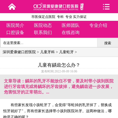
市医保定点医院 专科 专业 实力保证
医院简介
医院动态
医师团队
专业介绍
口腔设备
联系我们
在线咨询
搜索
深圳爱康健口腔医院
>
儿童牙科
>
儿童蛀牙
>
儿童有龋齿怎么办？
发布时间:2022-09-09 16:06
文章导读：龋坏的乳牙不能放任不管，要及时带小孩到医院
进行牙齿填充或将龋坏的牙齿拔掉，避免龋齿进一步发展，
危害恒牙的正常萌出。...
有些家长发现小孩蛀牙了，会觉得“等蛀掉的乳牙掉了，替换成
恒牙就好了”，而有些家长选择带小孩到医院补牙。这两种做法，哪
种是正确的呢？