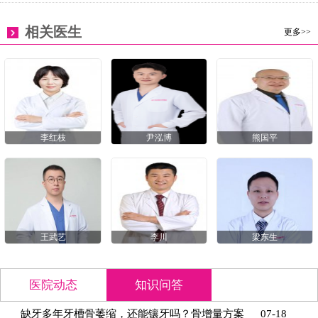
相关医生
更多>>
李红枝
尹泓博
熊国平
王武艺
李川
梁东生
医院动态
知识问答
缺牙多年牙槽骨萎缩，还能镶牙吗？骨增量方案
07-18